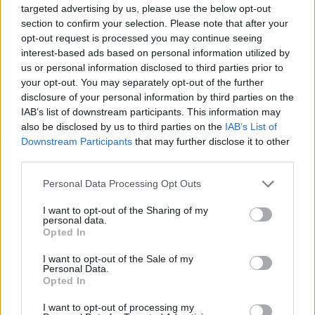
23 abril, 2020
targeted advertising by us, please use the below opt-out
section to confirm your selection. Please note that after your
opt-out request is processed you may continue seeing
Diablo III: nuevos detalles sobre su
interest-based ads based on personal information utilized by
beta y más imágenes y pantallas
us or personal information disclosed to third parties prior to
22 abril, 2020
your opt-out. You may separately opt-out of the further
disclosure of your personal information by third parties on the
Diablo III: por fin, nuevo tráiler
IAB’s list of downstream participants. This information may
mostrándonos a nuestros
also be disclosed by us to third parties on the
IAB’s List of
seguidores
Downstream Participants
that may further disclose it to other
third parties.
22 abril, 2020
Please note that this website/app uses one or more Google
Personal Data Processing Opt Outs
Diablo III: nuevo vídeo y polémicos
services and may gather and store information including but
detalles del regreso de esta genial
not limited to your visit or usage behaviour. You may click to
I want to opt-out of the Sharing of my
personal data.
saga
grant or deny consent to Google and its third-party tags to
Opted In
use your data for below specified purposes in below Google
20 abril, 2020
consent section.
I want to opt-out of the Sale of my
Personal Data.
Opted In
I want to opt-out of processing my