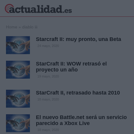
×
Home
»
diablo iii
Starcraft II: muy pronto, una Beta
24 mayo, 2020
Política
Ciencia y
Tecnología
StarCraft II: WOW retrasó el
Crónica
proyecto un año
Deportes
19 mayo, 2020
Economía
Salud y Bienestar
StarCraft II, retrasado hasta 2010
Internacional
18 mayo, 2020
Gente
Viajes
El nuevo Battle.net será un servicio
Musica
parecido a Xbox Live
18 mayo, 2020