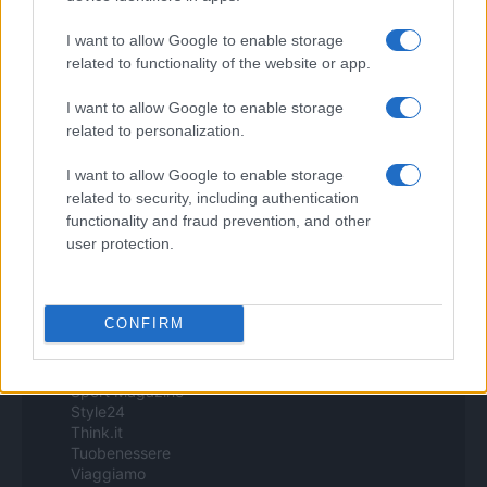
Contacto
-
Politica de cookies
-
Política de privacidad
-
Aviso legal
-
Procesamiento de datos
I want to allow Google to enable storage
Todos los contenidos se han realizado de forma híbrida por una
related to functionality of the website or app.
tecnología con Inteligencia Artificial y por creadores independientes
I want to allow Google to enable storage
related to personalization.
Italia
I want to allow Google to enable storage
Casa Magazine
related to security, including authentication
Cineverse Magazine
functionality and fraud prevention, and other
Donne Magazine
user protection.
Food Blog
Milano Notizie
Motor Magazine
Notizie.it
CONFIRM
Offerte Shopping
Pet Story
Professione Lavoro
Sport Magazine
Style24
Think.it
Tuobenessere
Viaggiamo