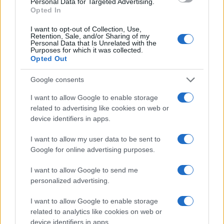
Personal Data for Targeted Advertising.
Opted In
I want to opt-out of Collection, Use,
Retention, Sale, and/or Sharing of my
Personal Data that Is Unrelated with the
Purposes for which it was collected.
Quienes somos
Opted Out
Últimas Noticias
Google consents
Señala una noticia
I want to allow Google to enable storage
Síguenos en Facebook
related to advertising like cookies on web or
device identifiers in apps.
Actualidad.es es la gran fuente de información social. Actualidad,
televisión, crónica, deportes, gente, política y todas las noticias sobre
I want to allow my user data to be sent to
su ciudad.
Google for online advertising purposes.
Para señalar a la redacción de cualquier error en el uso del material
confidencial, escríbanos a
staff@actualidad.es
: nos ocuparemos de
I want to allow Google to send me
la retirada del material que atenta contra los derechos de terceros.
personalized advertising.
I want to allow Google to enable storage
Copyright © 2024 | Actualidad.es - Publicado en España por
AdHub
related to analytics like cookies on web or
Media
- Numero REA 2729933 - Todos los derechos reservados.
device identifiers in apps.