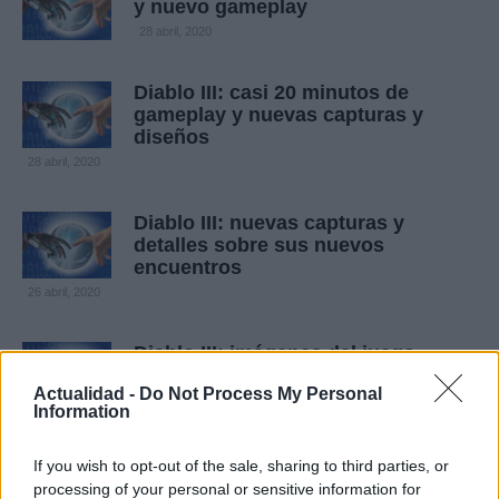
y nuevo gameplay
28 abril, 2020
Diablo III: casi 20 minutos de
gameplay y nuevas capturas y
diseños
28 abril, 2020
Diablo III: nuevas capturas y
detalles sobre sus nuevos
encuentros
26 abril, 2020
Diablo III: imágenes del juego
desechado en 2005
Actualidad -
Do Not Process My Personal
24 abril, 2020
Information
Diablo III: más gameplay, pantallas
If you wish to opt-out of the sale, sharing to third parties, or
y diseños
processing of your personal or sensitive information for