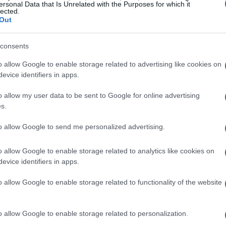
blaba del Chess Terminator que juega ajedrez. Y la semana
ersonal Data that Is Unrelated with the Purposes for which it
lected.
terior descubrimos el KinectBot, que realiza un análisis
Out
idimensional de su entorno para moverse entre obstáculos.Y
ora llega…
consents
ídeo: Sphero, una bola robótica
o allow Google to enable storage related to advertising like cookies on
ue se controla desde un móvil
evice identifiers in apps.
ndroid o iOS
Im
hu
o allow my user data to be sent to Google for online advertising
 abril, 2020
s.
ll
 diré de una vez: nada como el Parrot AR.Drone, el
adricóptero que se controla desde un iPhone; especialmente
to allow Google to send me personalized advertising.
ora que vemos aparecer juegos de realidad aumentada como
 AR.Pursuit. Pero si estáis en medio de un invierno helado y…
o allow Google to enable storage related to analytics like cookies on
evice identifiers in apps.
ídeo: Corea del Sur desplegará
obots-maestros en 8.400 escuelas
o allow Google to enable storage related to functionality of the website
 abril, 2020
 invasión de los robots continúa. En 2010 hemos visto el Chess
o allow Google to enable storage related to personalization.
rminator, una muy agresiva máquina que pone en aprietos a un