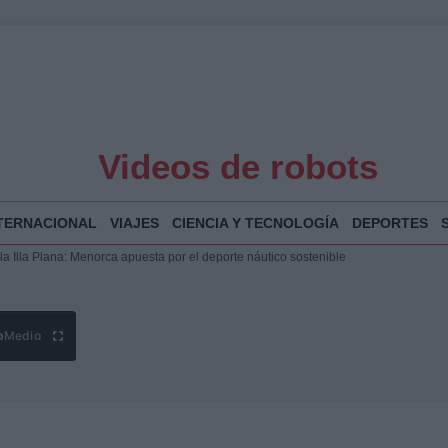
Videos de robots
TERNACIONAL
VIAJES
CIENCIA Y TECNOLOGÍA
DEPORTES
 y humanitario en Ceuta tras la llegada masiva de migrantes
o de Chamberí por 6,3 millones: detalles y controversias
l pabellón de la Expo de Zaragoza en centro sanitario clave
la Illa Plana: Menorca apuesta por el deporte náutico sostenible
b
Media