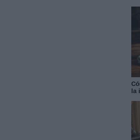
Có
la 