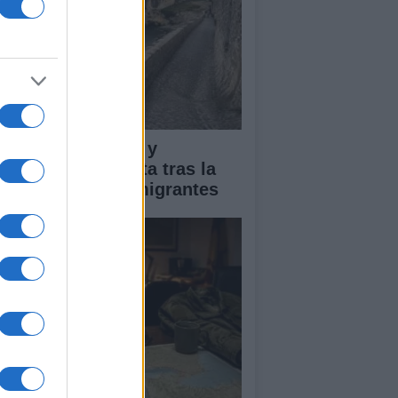
pacto económico y
manitario en Ceuta tras la
egada masiva de migrantes