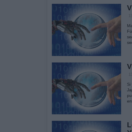
V
13
Ma
Fú
se
se
V
13
Si
Ja
pu
en
L