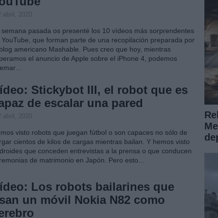
ouTube
 abril, 2020
 semana pasada os presenté los 10 vídeos más sorprendentes
 YouTube, que forman parte de una recopilación preparada por
 blog americano Mashable. Pues creo que hoy, mientras
peramos el anuncio de Apple sobre el iPhone 4, podemos
uemar…
ídeo: Stickybot III, el robot que es
apaz de escalar una pared
Reh
 abril, 2020
Me
mos visto robots que juegan fútbol o son capaces no sólo de
de
rgar cientos de kilos de cargas mientras bailan. Y hemos visto
droides que conceden entrevistas a la prensa o que conducen
remonias de matrimonio en Japón. Pero esto…
ídeo: Los robots bailarines que
san un móvil Nokia N82 como
erebro