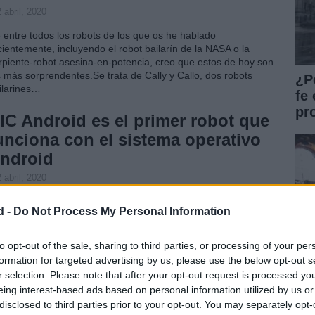
 abril, 2020
 entre todos los robots de los que os he hablado
cientemente, incluyendo el robot bailarín de la NASA o la
rpiente-robot asesina-en-potencia, creo que estos de hoy son
s más sorprendentes.Se trata de Cally y Callo, dos robots
¿P
ilarines…
fe 
pr
IC Android es el primer robot que
unciona con el sistema operativo
ndroid
 abril, 2020
to se veía venir. Ha aparecido el primer robot con el sistema
d -
Do Not Process My Personal Information
erativo Android y, por supuesto, tiene la forma de la mascota
l OS de Google. Aún no se ve particularmente útil (escribo esto
spués de haberos hablado sobre…
to opt-out of the sale, sharing to third parties, or processing of your per
formation for targeted advertising by us, please use the below opt-out s
ídeo: El KinectBot, un robot que
r selection. Please note that after your opt-out request is processed y
naliza su entorno en 3D
eing interest-based ads based on personal information utilized by us or
disclosed to third parties prior to your opt-out. You may separately opt-
Hi
 abril, 2020