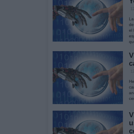
Y
12
La
de
el
es
q
V
c
12
He
ca
an
ce
V
u
c