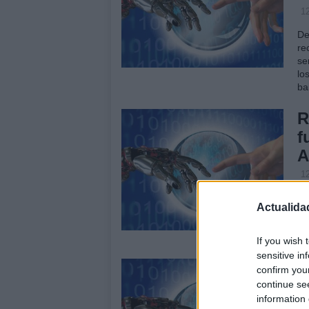
12
De
re
se
lo
ba
R
f
A
12
Es
Actualida
op
de
de
If you wish 
sensitive in
V
confirm you
a
continue se
information 
11