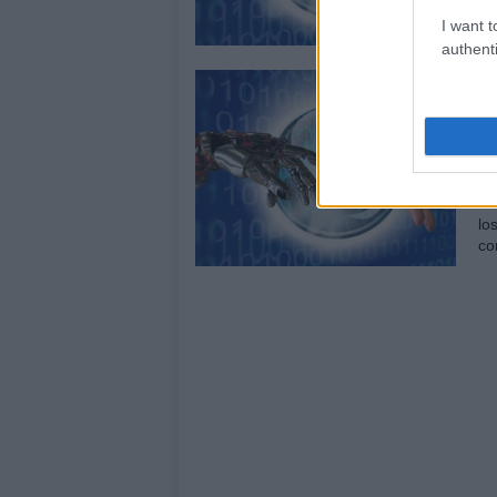
ca
en
I want t
authenti
L
m
10
De
lo
lo
co