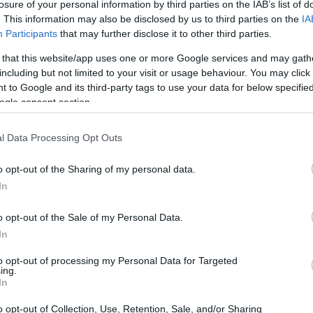
losure of your personal information by third parties on the IAB’s list of
el
. This information may also be disclosed by us to third parties on the
IA
 otro día os hablé del robot Palro, que utiliza una cámara de
cl
deo para analizar su entorno y moverse de un sitio a otro. Sin
Participants
that may further disclose it to other third parties.
bargo, la tecnología de vídeo es limitada porque no permite
 that this website/app uses one or more Google services and may gath
aliza un análisis tridimensional…
including but not limited to your visit or usage behaviour. You may click 
 to Google and its third-party tags to use your data for below specifi
ídeo: Chess Terminator, el robot
ogle consent section.
uso que juega ajedrez
 abril, 2020
l Data Processing Opt Outs
lvo por algunas excepciones, la mayoría de los robots que
o opt-out of the Sharing of my personal data.
lemos ver están más enfocados en realizar tareas físicas
presionantes que en hacer uso de un gran poder de
In
ocesamiento.Pero el Chess Terminator es un robot ruso que es
apaz…
o opt-out of the Sale of my Personal Data.
Có
me
In
ídeo: Land Crawler eXtreme, un
istema robótico de locomoción
to opt-out of processing my Personal Data for Targeted
ing.
 abril, 2020
In
gue la invasión de los robots. A principios de esta semana os
o opt-out of Collection, Use, Retention, Sale, and/or Sharing