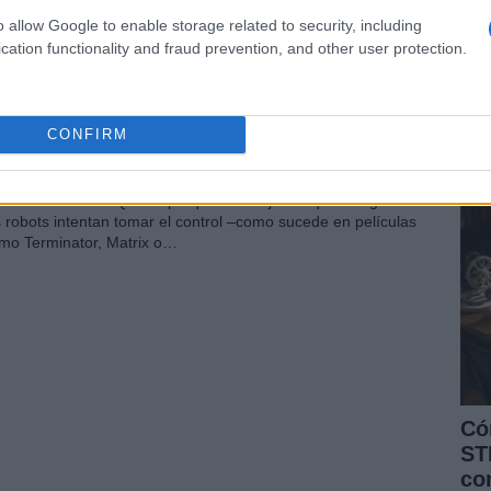
mpeón mundial de ajedrez; el KinectBot, que analiza su entorno
 3D; el Palro, que reconoce rostros…
o allow Google to enable storage related to security, including
Aná
cation functionality and fraud prevention, and other user protection.
en 
os videorobots de la BBC mueren a
in
anos de los osos polares
Sá
CONFIRM
 abril, 2020
 los vídeos de robots que hemos visto este año, éste es uno de
s más divertidos. Quizás porque nos deja ver que si alguna vez
s robots intentan tomar el control –como sucede en películas
mo Terminator, Matrix o…
Có
ST
co