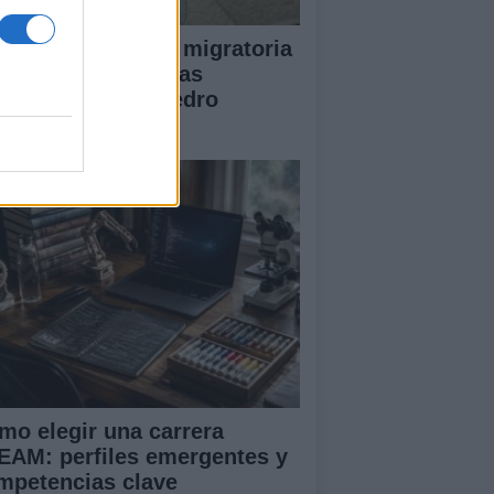
lisis de la crisis migratoria
Ceuta y las críticas
ternacionales a Pedro
nchez
mo elegir una carrera
EAM: perfiles emergentes y
mpetencias clave