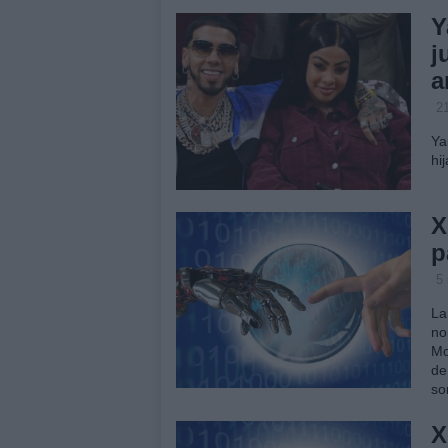
Y
j
a
2
Ya
hi
X
p
5
La
no
Mo
de
so
X