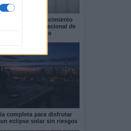
blo Galdo y el crecimiento
l Concurso Internacional de
ano Cidade de Vigo
ía completa para disfrutar
 un eclipse solar sin riesgos