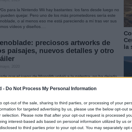
Gs para la Nintendo Wii hay bastantes: los fans desde luego no
 pueden quejar. Pero uno de los más prometedores sería este
noblade, o al menos eso me está pareciendo a mí tras ver sus
timos vídeos y diseños.…
Co
Ce
enoblade: preciosos artworks de
la
os paisajes, nuevos detalles y otro
ráiler
 mayo, 2020
sde que el juego de Monolith volvió a la palestra, no ha dejado
 estar en los medios cada semana. Y es que todo es poco si se
ata de dar a conocer un título prometedor en el catálogo de…
d -
Do Not Process My Personal Information
enoblade: nuevo tráiler ingame,
to opt-out of the sale, sharing to third parties, or processing of your per
apturas y carátula japonesa
formation for targeted advertising by us, please use the below opt-out s
r selection. Please note that after your opt-out request is processed y
 mayo, 2020
eing interest-based ads based on personal information utilized by us or
 nos acaba el chollo de ir descubriendo todos los entresijos de
disclosed to third parties prior to your opt-out. You may separately opt-
Có