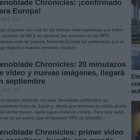
enoblade Chronicles: ¡confirmado
ara Europa!
 abril, 2020
ega el jueves con una de las noticias más esperadas por todos
s usuarios de Wii y, en general, los amantes de los RPG.
diante nota de prensa, Nintendo Europa ha confirmado que el
ego llegará a nuestro territorio, aunque…
enoblade Chronicles: 20 minutazos
e vídeo y nuevas imágenes, llegará
El
n septiembre
co
 abril, 2020
au
nto tiempo soñando con que Xenoblade confirmase su
nzamiento fuera de Japón y, ahora que tenemos la noticia desde
ce varios meses, hasta sigue costando creerlo. Para que veáis
e no es un sueño, que el deseado RPG de Monolith…
enoblade Chronicles: primer vídeo