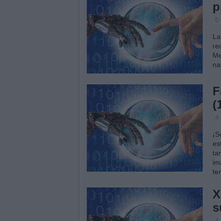
p
5
La
re
Me
na
F
(
4
¡S
es
ta
im
te
X
s
4