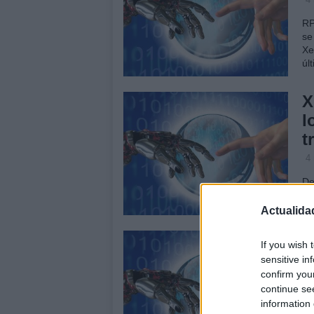
RP
se
Xe
úl
X
l
t
4
De
de
tr
Actualida
X
If you wish 
c
sensitive in
confirm you
3
continue se
Se
information 