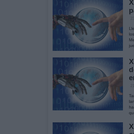
X
p
23
Ll
lo
Me
ju
X
d
e
21
Ta
la
ha
qu
X