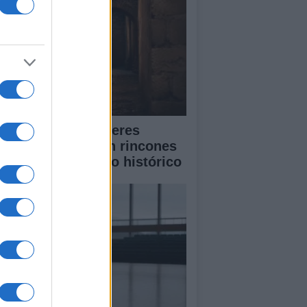
scubre cómo Cáceres
lebra la música en rincones
cretos de su casco histórico