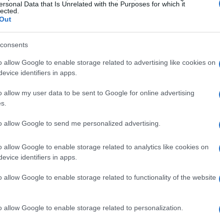
ersonal Data that Is Unrelated with the Purposes for which it
lected.
Out
enoblade: detalles y nuevas
mágenes sobre las misiones
consents
ecundarias
o allow Google to enable storage related to advertising like cookies on
 mayo, 2020
evice identifiers in apps.
ca hablar de un aspecto del que aún no sabíamos nada
ferente a Xenoblade: las misiones secundarias y relaciones
De
o allow my user data to be sent to Google for online advertising
tre personajes. Gracias a la web oficial del juego, tenemos toda
s.
ce
 info y algunas nuevas imágenes para ilustrarlo.Aunque más
se
mplejo,…
to allow Google to send me personalized advertising.
enoblade: Nuevos vídeos de uno
o allow Google to enable storage related to analytics like cookies on
e los RPG más esperados para Wii
evice identifiers in apps.
 mayo, 2020
o allow Google to enable storage related to functionality of the website
 importancia de un buen nombre en un videojuego es
negable. Y es que no es lo mismo un extraño título que atraiga a
s más valientes que un título comercial y aburrido. Es por ello
o allow Google to enable storage related to personalization.
e Xenoblade es un…