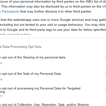
noblade. La campaña intensiva de promoción está llegando a
losure of your personal information by third parties on the IAB’s list of
ag
 fin con este nuevo tráiler ingame, la galería de imágenes y la
. This information may also be disclosed by us to third parties on the
IA
pr
co sorprendente carátula japonesa. No os…
Participants
that may further disclose it to other third parties.
 that this website/app uses one or more Google services and may gath
enoblade: más imágenes con sus
including but not limited to your visit or usage behaviour. You may click 
ersonajes y nuevo vídeo ingame
 to Google and its third-party tags to use your data for below specifi
ogle consent section.
 mayo, 2020
n en el maremagnum de shovelware y títulos casuals de la
l Data Processing Opt Outs
ntendo Wii, aparecen con relativa frecuencia juegos más
teresantes para los jugadores más tradicionales y hardcore. Uno
 estos títulos sería Xenoblade, que los japoneses disfrutarán en
o opt-out of the Sharing of my personal data.
eve. De…
In
amitsu: scans y notas de la semana
o opt-out of the Sale of my Personal Data.
Gu
26/05)
en
In
int
 mayo, 2020
to opt-out of processing my Personal Data for Targeted
ing.
la semana para la publicación Famitsu, ya que, a diferencia de
In
ros números, no trae ni primicias de juegos nuevos, ni reviews
teresantes, ni scans destacables. Tal vez lo más llamativo sea el
o opt-out of Collection, Use, Retention, Sale, and/or Sharing
portaje dedicado al nuevo Yakuza de PSP,…