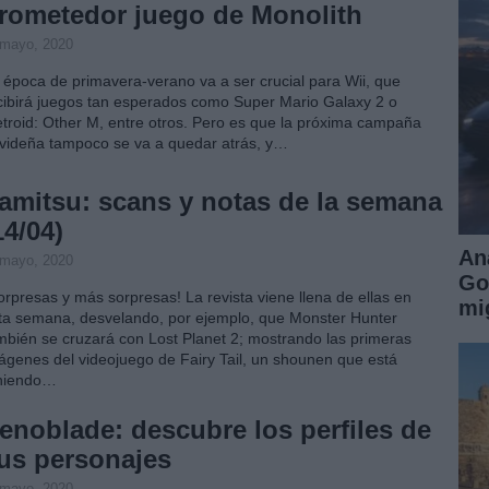
rometedor juego de Monolith
 mayo, 2020
 época de primavera-verano va a ser crucial para Wii, que
cibirá juegos tan esperados como Super Mario Galaxy 2 o
troid: Other M, entre otros. Pero es que la próxima campaña
videña tampoco se va a quedar atrás, y…
amitsu: scans y notas de la semana
14/04)
An
 mayo, 2020
Go
orpresas y más sorpresas! La revista viene llena de ellas en
mi
ta semana, desvelando, por ejemplo, que Monster Hunter
mbién se cruzará con Lost Planet 2; mostrando las primeras
ágenes del videojuego de Fairy Tail, un shounen que está
niendo…
enoblade: descubre los perfiles de
us personajes
 mayo, 2020