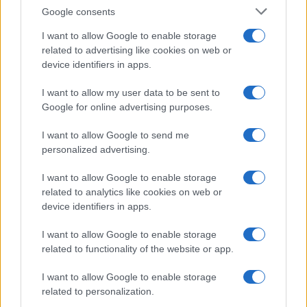
22 octubre, 2020
Google consents
I want to allow Google to enable storage
1
2
»
related to advertising like cookies on web or
device identifiers in apps.
I want to allow my user data to be sent to
Google for online advertising purposes.
I want to allow Google to send me
personalized advertising.
I want to allow Google to enable storage
Quienes somos
related to analytics like cookies on web or
Últimas Noticias
device identifiers in apps.
Señala una noticia
I want to allow Google to enable storage
Síguenos en Facebook
related to functionality of the website or app.
Actualidad.es es la gran fuente de información social. Actualidad,
I want to allow Google to enable storage
televisión, crónica, deportes, gente, política y todas las noticias sobre
related to personalization.
su ciudad.