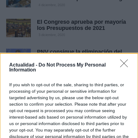
4 diciembre, 2020
El Congreso aprueba por mayoría
los Presupuestos de 2021
3 diciembre, 2020
PNV consigue la eliminación del
impuesto al diésel
Actualidad -
Do Not Process My Personal
20 noviembre, 2020
Information
Sánchez abandona la votación para
If you wish to opt-out of the sale, sharing to third parties, or
el estado de alarma de seis meses
processing of your personal or sensitive information for
29 octubre, 2020
targeted advertising by us, please use the below opt-out
section to confirm your selection. Please note that after your
opt-out request is processed you may continue seeing
Arrimadas en el pleno: «nos llevan
interest-based ads based on personal information utilized by
a la muerte y a la ruina»
us or personal information disclosed to third parties prior to
29 octubre, 2020
your opt-out. You may separately opt-out of the further
disclosure of your personal information by third parties on the