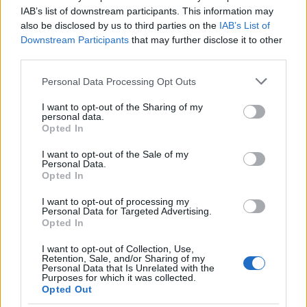
Salvador Illa defiende el estado de
IAB’s list of downstream participants. This information may
alarma de seis meses
also be disclosed by us to third parties on the
IAB’s List of
29 octubre, 2020
Downstream Participants
that may further disclose it to other
third parties.
Santiago Abascal: «Traicionado e
Please note that this website/app uses one or more Google
Personal Data Processing Opt Outs
indignado» con el discurso de
services and may gather and store information including but
Casado
not limited to your visit or usage behaviour. You may click to
I want to opt-out of the Sharing of my
personal data.
23 octubre, 2020
grant or deny consent to Google and its third-party tags to
Opted In
use your data for below specified purposes in below Google
consent section.
Fracasa la moción de censura de
I want to opt-out of the Sale of my
Personal Data.
Vox contra Pedro Sánchez
Opted In
22 octubre, 2020
I want to opt-out of processing my
Personal Data for Targeted Advertising.
Sánchez va a detener la reforma del
Opted In
Consejo del Poder Judicial
I want to opt-out of Collection, Use,
22 octubre, 2020
Retention, Sale, and/or Sharing of my
Personal Data that Is Unrelated with the
Purposes for which it was collected.
Intervención de Pablo Iglesias en la
Opted Out
moción de censura