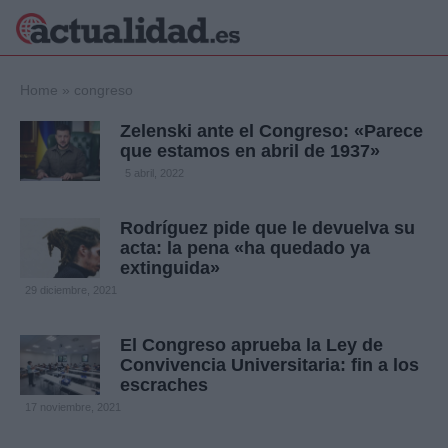
×
Home
»
congreso
Zelenski ante el Congreso: «Parece
que estamos en abril de 1937»
Política
Ciencia y
5 abril, 2022
Tecnología
Crónica
Rodríguez pide que le devuelva su
acta: la pena «ha quedado ya
Deportes
extinguida»
Economía
29 diciembre, 2021
Salud y Bienestar
Internacional
El Congreso aprueba la Ley de
Gente
Viajes
Convivencia Universitaria: fin a los
escraches
Musica
17 noviembre, 2021