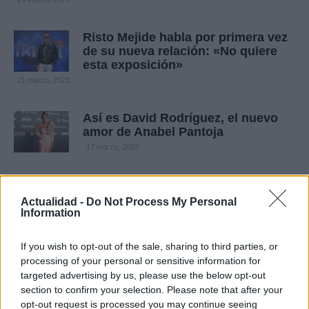
Risto Mejide habla por primera vez
de su nueva relación: «No quiere
esta exposición»
21 marzo, 2023
Así es David Rodríguez, el nuevo
amor de Anabel Pantoja
17 marzo, 2023
Una monja y un sacerdote se
enamoran y dejan la Iglesia: “Es
Actualidad -
Do Not Process My Personal
verdadero amor”
Information
15 marzo, 2023
If you wish to opt-out of the sale, sharing to third parties, or
processing of your personal or sensitive information for
Joven de 26 años se casa con
targeted advertising by us, please use the below opt-out
mujer de 62: buscan formas para
section to confirm your selection. Please note that after your
tener un hijo
opt-out request is processed you may continue seeing
10 marzo, 2023