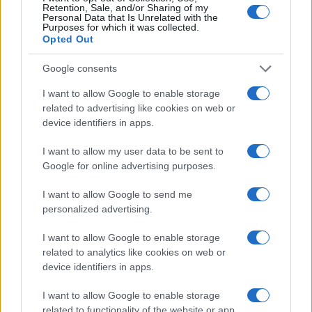
Retention, Sale, and/or Sharing of my
Hiba Abouk no aguanta más y le
Personal Data that Is Unrelated with the
pide el divorcio a Hakimi, acusado
Purposes for which it was collected.
de violación
Opted Out
2 marzo, 2023
Google consents
Evaluna, ¿Embarazada otra vez de
I want to allow Google to enable storage
Camilo? Este vídeo lo confirmaría
related to advertising like cookies on web or
1 marzo, 2023
device identifiers in apps.
I want to allow my user data to be sent to
1
2
3
4
5
6
7
8
»
Google for online advertising purposes.
I want to allow Google to send me
personalized advertising.
I want to allow Google to enable storage
related to analytics like cookies on web or
device identifiers in apps.
I want to allow Google to enable storage
Quienes somos
related to functionality of the website or app.