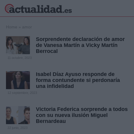
×
Home
»
amor
Sorprendente declaración de amor
de Vanesa Martín a Vicky Martín
Berrocal
Política
Ciencia y
11 octubre, 2023
Tecnología
Crónica
Isabel Díaz Ayuso responde de
Deportes
forma contundente si perdonaría
Economía
una infidelidad
Salud y Bienestar
12 septiembre, 2023
Internacional
Gente
Viajes
Victoria Federica sorprende a todos
con su nueva ilusión Miguel
Musica
Bernardeau
22 junio, 2023