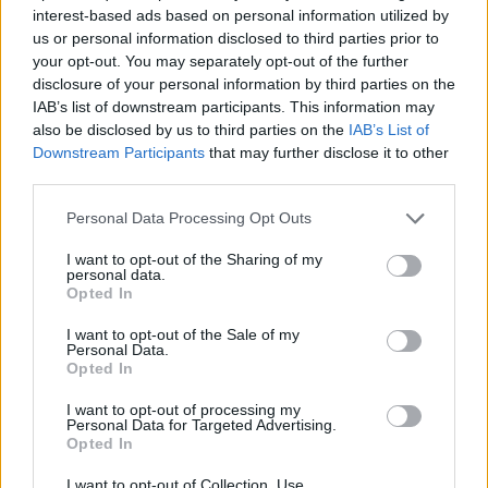
interest-based ads based on personal information utilized by
us or personal information disclosed to third parties prior to
Quién es Natalia Almarcha, la nueva
your opt-out. You may separately opt-out of the further
novia de 27 años de Risto Mejide
disclosure of your personal information by third parties on the
IAB’s list of downstream participants. This information may
9 marzo, 2023
also be disclosed by us to third parties on the
IAB’s List of
Downstream Participants
that may further disclose it to other
¿Crisis de pareja entre Violeta
third parties.
Mangriñán y Fabio Colloricchio?
7 marzo, 2023
Please note that this website/app uses one or more Google
Personal Data Processing Opt Outs
services and may gather and store information including but
not limited to your visit or usage behaviour. You may click to
I want to opt-out of the Sharing of my
Sara Carbonero publica su primera
personal data.
grant or deny consent to Google and its third-party tags to
foto con Nacho Taboada
Opted In
use your data for below specified purposes in below Google
6 marzo, 2023
consent section.
I want to opt-out of the Sale of my
Personal Data.
Opted In
Preocupación por Yailin tras su
ruptura con Anuel AA: «La
I want to opt-out of processing my
depresión es difícil»
Personal Data for Targeted Advertising.
Opted In
3 marzo, 2023
I want to opt-out of Collection, Use,