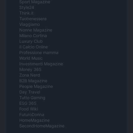
Sport Magazine
Style24
Think.it
Tuobenessere
Viaggiamo
Nonne Magazine
Milano Cortina
Luxury Club
Il Calcio Online
Professione mamma
World Music
Investimenti Magazine
Money 365
Zona Nerd
B2B Magazine
People Magazine
Day Travel
Tutto Gaming
ESG 365
Food Wiki
FuturoDonna
HomeMagazine
SecondHomeMagazine