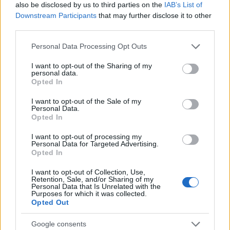
also be disclosed by us to third parties on the
IAB’s List of
contándonos la historia del juego
Downstream Participants
that may further disclose it to other
24 abril, 2020
third parties.
Please note that this website/app uses one or more Google
Crysis 2: Nuevas imágenes del
Personal Data Processing Opt Outs
juego de Crytek
services and may gather and store information including but
not limited to your visit or usage behaviour. You may click to
I want to opt-out of the Sharing of my
24 abril, 2020
personal data.
grant or deny consent to Google and its third-party tags to
Opted In
use your data for below specified purposes in below Google
Crysis 2: Nuevo y alucinante tráiler
consent section.
I want to opt-out of the Sale of my
24 abril, 2020
Personal Data.
Opted In
Crysis 2: Veinte minutos de
I want to opt-out of processing my
Personal Data for Targeted Advertising.
gameplay
Opted In
24 abril, 2020
I want to opt-out of Collection, Use,
Retention, Sale, and/or Sharing of my
Crysis 2: Comparación gráfica
Personal Data that Is Unrelated with the
Purposes for which it was collected.
entre PC y Xbox 360
Opted Out
24 abril, 2020
Google consents