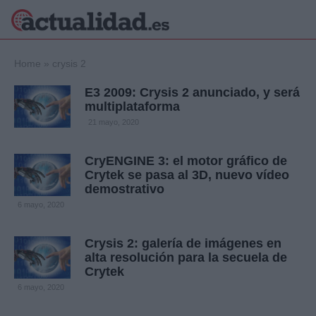
×
Home
»
crysis 2
E3 2009: Crysis 2 anunciado, y será
multiplataforma
Política
Ciencia y
21 mayo, 2020
Tecnología
Crónica
CryENGINE 3: el motor gráfico de
Crytek se pasa al 3D, nuevo vídeo
Deportes
demostrativo
Economía
6 mayo, 2020
Salud y Bienestar
Internacional
Crysis 2: galería de imágenes en
Gente
Viajes
alta resolución para la secuela de
Crytek
Musica
6 mayo, 2020