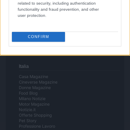
related to security, including authentication
functionality and fraud prevention, and other
user protection.
Copyright © 2024 | Actualidad.es - Publicado en España por
AdHub
Media
- Numero REA 2729933 - Todos los derechos reservados.
Contacto
-
Politica de cookies
-
Política de privacidad
-
Aviso legal
-
Procesamiento de datos
CONFIRM
Todos los contenidos se han realizado de forma híbrida por una
tecnología con Inteligencia Artificial y por creadores independientes
Italia
Casa Magazine
Cineverse Magazine
Donne Magazine
Food Blog
Milano Notizie
Motor Magazine
Notizie.it
Offerte Shopping
Pet Story
Professione Lavoro