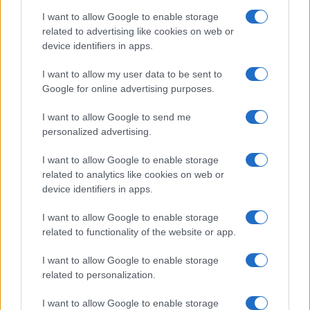
1
2
»
I want to allow Google to enable storage
related to advertising like cookies on web or
device identifiers in apps.
I want to allow my user data to be sent to
Google for online advertising purposes.
I want to allow Google to send me
personalized advertising.
Quienes somos
I want to allow Google to enable storage
Últimas Noticias
related to analytics like cookies on web or
Señala una noticia
device identifiers in apps.
Síguenos en Facebook
I want to allow Google to enable storage
related to functionality of the website or app.
Actualidad.es es la gran fuente de información social. Actualidad,
televisión, crónica, deportes, gente, política y todas las noticias sobre
I want to allow Google to enable storage
su ciudad.
related to personalization.
Para señalar a la redacción de cualquier error en el uso del material
confidencial, escríbanos a
staff@actualidad.es
: nos ocuparemos de
I want to allow Google to enable storage
la retirada del material que atenta contra los derechos de terceros.