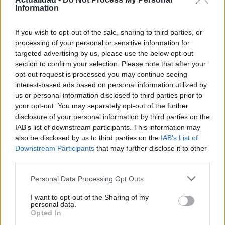
DC Universe Online: ¡ya llegan los
Information
superhéroes! Tráiler de lanzamiento
25 abril, 2020
If you wish to opt-out of the sale, sharing to third parties, or
processing of your personal or sensitive information for
targeted advertising by us, please use the below opt-out
Batman Arkham City: estupendos
section to confirm your selection. Please note that after your
diseños de la ciudad y sus
opt-out request is processed you may continue seeing
personajes
interest-based ads based on personal information utilized by
23 abril, 2020
us or personal information disclosed to third parties prior to
your opt-out. You may separately opt-out of the further
Green Lantern Rise of the
disclosure of your personal information by third parties on the
Manhunters: divertido nuevo tráiler
IAB’s list of downstream participants. This information may
con gameplay de Hal y Sinestro
also be disclosed by us to third parties on the
IAB’s List of
22 abril, 2020
Downstream Participants
that may further disclose it to other
third parties.
[Comic-Con 2011] Gotham City
Please note that this website/app uses one or more Google
Personal Data Processing Opt Outs
Impostors: nuevo tráiler del FPS en
services and may gather and store information including but
el universo Batman
not limited to your visit or usage behaviour. You may click to
I want to opt-out of the Sharing of my
personal data.
21 abril, 2020
grant or deny consent to Google and its third-party tags to
Opted In
use your data for below specified purposes in below Google