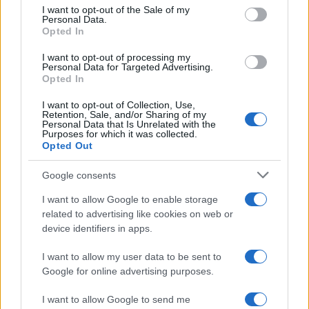
consent section.
Batman: Arkham City, más
I want to opt-out of the Sale of my
Personal Data.
pantallas y confirmada la aparición
Opted In
de un nuevo enemigo
20 abril, 2020
I want to opt-out of processing my
Personal Data for Targeted Advertising.
Opted In
I want to opt-out of Collection, Use,
Retention, Sale, and/or Sharing of my
Personal Data that Is Unrelated with the
Purposes for which it was collected.
Opted Out
Google consents
I want to allow Google to enable storage
Quienes somos
related to advertising like cookies on web or
Últimas Noticias
device identifiers in apps.
Señala una noticia
I want to allow my user data to be sent to
Síguenos en Facebook
Google for online advertising purposes.
Actualidad.es es la gran fuente de información social. Actualidad,
I want to allow Google to send me