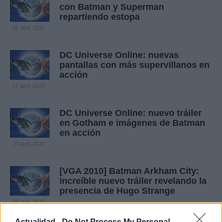
con Batman y Superman
repartiendo estopa
28 abril, 2020
DC Universe Online: nuevas
pantallas con más supervillanos en
acción
27 abril, 2020
DC Universe Online: nuevo tráiler
en Gotham e imágenes de Batman
en acción
27 abril, 2020
[VGA 2010] Batman Arkham City:
increíble nuevo tráiler revelando la
presencia de Hugo Strange
26 abril, 2020
Actualidad -
Do Not Process My Personal