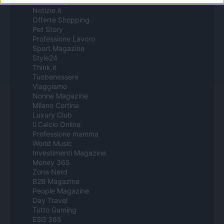
Motor Magazine
Notizie.it
Offerte Shopping
Pet Story
Professione Lavoro
Sport Magazine
Style24
Think.it
Tuobenessere
Viaggiamo
Nonne Magazine
Milano Cortina
Luxury Club
Il Calcio Online
Professione mamma
World Music
Investimenti Magazine
Money 365
Zona Nerd
B2B Magazine
People Magazine
Day Travel
Tutto Gaming
ESG 365