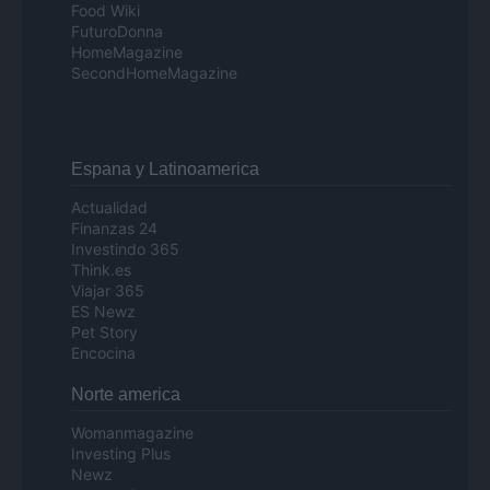
Food Wiki
FuturoDonna
HomeMagazine
SecondHomeMagazine
Espana y Latinoamerica
Actualidad
Finanzas 24
Investindo 365
Think.es
Viajar 365
ES Newz
Pet Story
Encocina
Norte america
Womanmagazine
Investing Plus
Newz