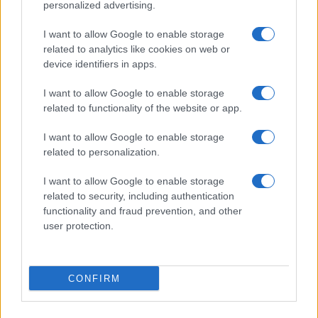
televisión, crónica, deportes, gente, política y todas las noticias sobre
personalized advertising.
su ciudad.
I want to allow Google to enable storage
Para señalar a la redacción de cualquier error en el uso del material
confidencial, escríbanos a
staff@actualidad.es
: nos ocuparemos de
related to analytics like cookies on web or
la retirada del material que atenta contra los derechos de terceros.
device identifiers in apps.
I want to allow Google to enable storage
related to functionality of the website or app.
Copyright © 2024 | Actualidad.es - Publicado en España por
AdHub
Media
- Numero REA 2729933 - Todos los derechos reservados.
I want to allow Google to enable storage
Contacto
-
Politica de cookies
-
Política de privacidad
-
Aviso legal
-
related to personalization.
Procesamiento de datos
Todos los contenidos se han realizado de forma híbrida por una
I want to allow Google to enable storage
tecnología con Inteligencia Artificial y por creadores independientes
related to security, including authentication
functionality and fraud prevention, and other
user protection.
Italia
Casa Magazine
Cineverse Magazine
Donne Magazine
CONFIRM
Food Blog
Milano Notizie