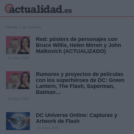
×
Home
»
dc comics
Red: pósters de personajes con
Bruce Willis, Helen Mirren y John
Malkovich (ACTUALIZADO)
Política
Ciencia y
31 mayo, 2020
Tecnología
Crónica
Rumores y proyectos de películas
Deportes
con los superhéroes de DC: Green
Economía
Lantern, The Flash, Superman,
Salud y Bienestar
Batman…
Internacional
29 mayo, 2020
Gente
Viajes
DC Universe Online: Capturas y
Musica
Artwork de Flash
21 mayo, 2020