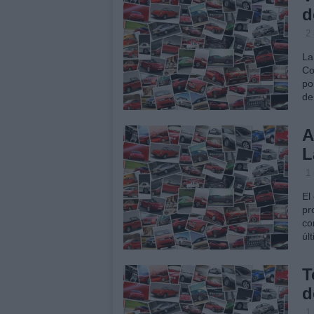
d
2
La
Co
po
de
A
L
1
El
pr
co
úl
T
d
1