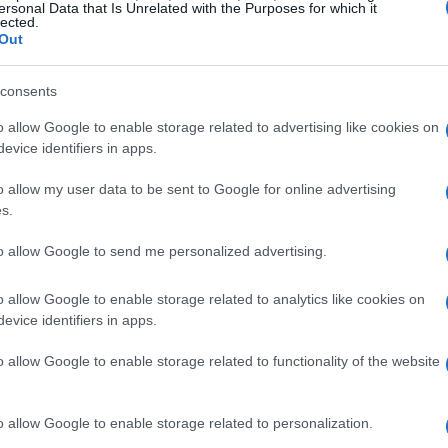
nque eso no quiere decir que no se hayan realizado algunas
ersonal Data that Is Unrelated with the Purposes for which it
lected.
dificaciones, lo cierto es…
Out
MS 2010: Mañana se celebran las 8
consents
 de Castellet
o allow Google to enable storage related to advertising like cookies on
 marzo, 2020
evice identifiers in apps.
te domingo, a partir de las 11h, se celebran las 8H de Le
stellet. Esta primera prueba de las Le Mans Series, tras los
De
o allow my user data to be sent to Google for online advertising
trenamientos oficiales que tuvieron lugar también aquí hace un
s.
ce
s, es el primer gran evento de…
se
to allow Google to send me personalized advertising.
udi gana las 8H de Paul Ricard
o allow Google to enable storage related to analytics like cookies on
 marzo, 2020
evice identifiers in apps.
 Audi R15 TDI con el número 7 ha cruzado el primero la meta en
s 8H de Castellet, primera prueba de la temporada puntuable
o allow Google to enable storage related to functionality of the website
ra las Le Mans Series europeas. Justo debajo de ellos estarán
 el cajón los…
o allow Google to enable storage related to personalization.