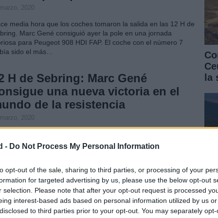
 marzo, 2020
ce media hora que los coches tomaron la salida en las 12 H de
bring. Marc Gené consiguió ayer la pole en una jornada
oriosa para Peugeot 908 HDI FAP. El coche con el número 7
bía sido el más…
Co
Ce
2 H de Sebring: Marc Gené
la
onsigue una nueva victoria en el
undo de la resistencia
 marzo, 2020
as la pole lograda por el piloto barcelonés el pasado viernes,
do hacía pensar que una carrera en la que dominara la
d -
Do Not Process My Personal Information
trategia por encima de todo pero un problema con los
umáticos del Peugeot 908 HDI FAP número 7…
to opt-out of the sale, sharing to third parties, or processing of your per
formation for targeted advertising by us, please use the below opt-out s
S9 convertirá una bacteria común
r selection. Please note that after your opt-out request is processed y
n una fábrica de diésel (con vídeo)
eing interest-based ads based on personal information utilized by us or
 marzo, 2020
disclosed to third parties prior to your opt-out. You may separately opt-
Có