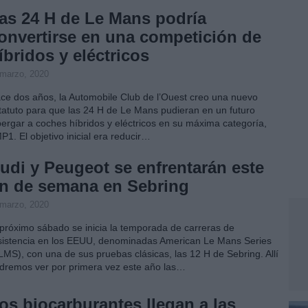
as 24 H de Le Mans podría
onvertirse en una competición de
íbridos y eléctricos
 marzo, 2020
ce dos años, la Automobile Club de l’Ouest creo una nuevo
tatuto para que las 24 H de Le Mans pudieran en un futuro
bergar a coches híbridos y eléctricos en su máxima categoría,
P1. El objetivo inicial era reducir…
udi y Peugeot se enfrentarán este
in de semana en Sebring
 marzo, 2020
 próximo sábado se inicia la temporada de carreras de
sistencia en los EEUU, denominadas American Le Mans Series
LMS), con una de sus pruebas clásicas, las 12 H de Sebring. Allí
dremos ver por primera vez este año las…
os biocarburantes llegan a las