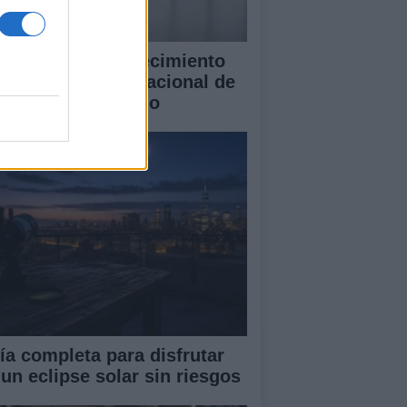
blo Galdo y el crecimiento
l Concurso Internacional de
ano Cidade de Vigo
ía completa para disfrutar
 un eclipse solar sin riesgos