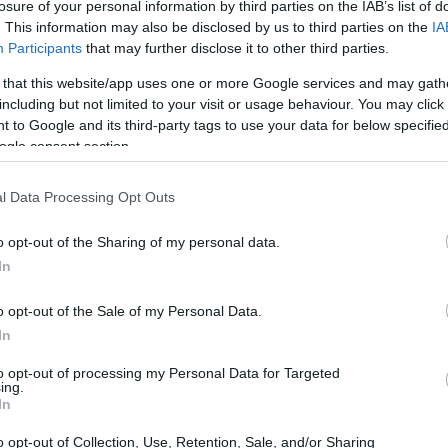
losure of your personal information by third parties on the IAB’s list of
ag
tes de que les llegue el final a los coches con motor de
. This information may also be disclosed by us to third parties on the
IA
pr
mbustión quizá podríamos llegar a ver una última revolución en
Participants
that may further disclose it to other third parties.
anto a sus carburantes. Además de los coches de etanol de
igen 100% vegetal, en pocos años…
 that this website/app uses one or more Google services and may gath
including but not limited to your visit or usage behaviour. You may click 
Qué pasa con la gasolina de algas
 to Google and its third-party tags to use your data for below specifi
ogle consent section.
spañola?
 marzo, 2020
l Data Processing Opt Outs
 otro día os mostraba como una empresa de EEUU pensaba
nvertir a una bactería en una productora de diésel gracias a la
o opt-out of the Sharing of my personal data.
geniería genética. Para ello, el alimento que le deberían
In
ministrar es azúcar. La fórmula química de la…
o opt-out of the Sale of my Personal Data.
Gu
udi presenta el diseño del R15 para
en
In
e Mans
int
to opt-out of processing my Personal Data for Targeted
 marzo, 2020
ing.
In
mo ya os he dicho en otras ocasiones, tanto el Audi R15 como
 Peugeot 908 HDI FAP están al final de su vida deportiva.
o opt-out of Collection, Use, Retention, Sale, and/or Sharing