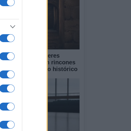
scubre cómo Cáceres
lebra la música en rincones
cretos de su casco histórico