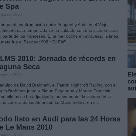
e Spa
 marzo, 2020
 segunda confrontación entre Peugeot y Audi en el Viejo
ntinente esta temporada se ha saldado con una victoria clara
r parte de los franceses. El primer coche en atravesar la línea
 meta fue el Peugeot 908 HDI FAP…
LMS 2010: Jornada de récords en
aguna Seca
El
 marzo, 2020
co
 equipo de David Brabham, el Patrón Highcroft Racing, con el
au
opio Brabham junto a Simon Pagenaud y Marino Franchitti
mo pilotos se ha adjudicado, nuevamente, la victoria en la
tima carrera de las American Le Mans Series, en el…
odo listo en Audi para las 24 Horas
e Le Mans 2010
 marzo, 2020