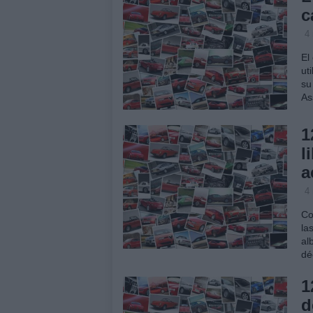
c
4
El
ut
su
As
1
l
a
4
Co
la
al
dé
1
d