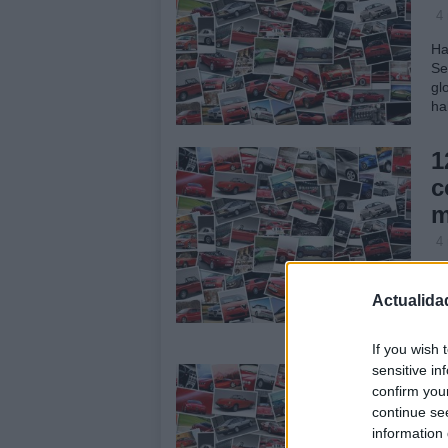
4
Ha
Se
gl
ha
1
c
m
4
Tr
to
Actualida
es
ne
If you wish 
sensitive in
L
confirm you
e
continue se
3
information 