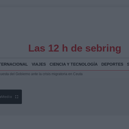
Las 12 h de sebring
TERNACIONAL
VIAJES
CIENCIA Y TECNOLOGÍA
DEPORTES
 Bogotá 2026: fecha, recorrido y actividades especiales
a Juan Jesús Vivas en Palma para analizar la situación en Ceuta
la Illa Plana: Menorca apuesta por el deporte náutico sostenible
puesta del Gobierno ante la crisis migratoria en Ceuta
b
Media