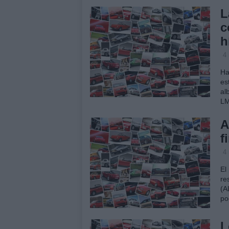
L
c
h
4
Ha
es
al
LM
A
f
4
El
re
(A
po
L