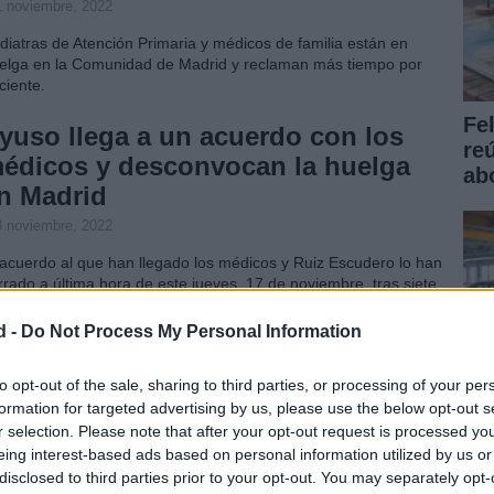
1 noviembre, 2022
diatras de Atención Primaria y médicos de familia están en
elga en la Comunidad de Madrid y reclaman más tiempo por
ciente.
Fe
yuso llega a un acuerdo con los
re
édicos y desconvocan la huelga
ab
n Madrid
8 noviembre, 2022
 acuerdo al que han llegado los médicos y Ruiz Escudero lo han
rrado a última hora de este jueves, 17 de noviembre, tras siete
ras.
d -
Do Not Process My Personal Information
l caso del pequeño Óliver: dos
ños y un tumor cerebral
to opt-out of the sale, sharing to third parties, or processing of your per
formation for targeted advertising by us, please use the below opt-out s
5 octubre, 2022
r selection. Please note that after your opt-out request is processed y
 pequeño Óliver finalmente será atendido en el Hospital Sant
eing interest-based ads based on personal information utilized by us or
an de Déu de Barcelona debido a las complicaciones de su
disclosed to third parties prior to your opt-out. You may separately opt-
Có
mor cerebral.