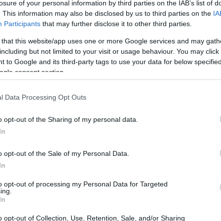
losure of your personal information by third parties on the IAB’s list of
el
. This information may also be disclosed by us to third parties on the
IA
la
Participants
that may further disclose it to other third parties.
os médicos de Urgencias del
 that this website/app uses one or more Google services and may gath
ospital Infanta Sofía anuncian
including but not limited to your visit or usage behaviour. You may click 
uelga indefinida
 to Google and its third-party tags to use your data for below specifi
ogle consent section.
8 octubre, 2022
s médicos del Infanta Sofía señalaron que no pueden más ni
l Data Processing Opt Outs
sica ni mentalmente y decretan la huelga indefinida en
gencias.
o opt-out of the Sharing of my personal data.
In
uere el médico Jesús Candel, más
onocido como Spiriman, a los 46
o opt-out of the Sale of my Personal Data.
Có
ños
el
In
4 octubre, 2022
to opt-out of processing my Personal Data for Targeted
iriman muere este 13 de octubre. Anunciaba en agosto de 2020
ing.
In
e padecía un “cáncer muy agresivo y expandido” por todo el
erpo.
o opt-out of Collection, Use, Retention, Sale, and/or Sharing