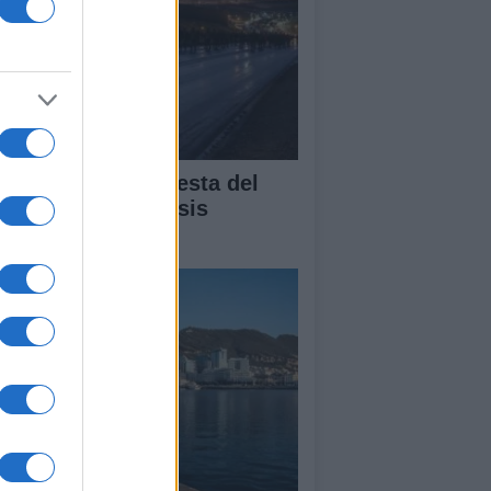
álisis de la respuesta del
bierno ante la crisis
gratoria en Ceuta