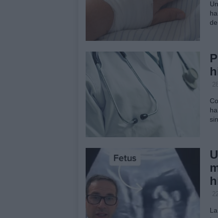
Un
ha
de
P
h
2
Co
ha
si
U
m
h
2
La