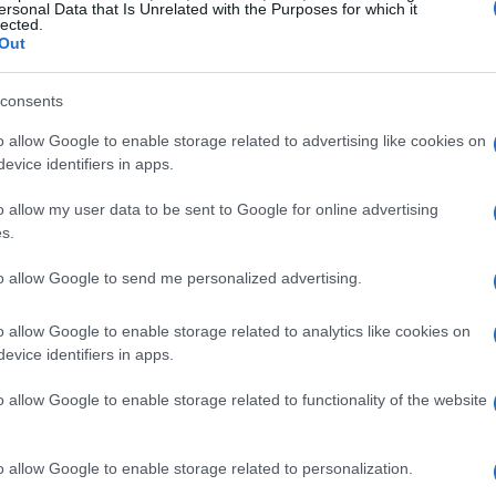
ersonal Data that Is Unrelated with the Purposes for which it
peran a un joven tras pasar tres
lected.
Out
emanas con un desodorante dentro
el ano
consents
9 septiembre, 2022
o allow Google to enable storage related to advertising like cookies on
 joven estuvo tres semanas con un desodorante de 20
evice identifiers in apps.
ntímetros insertado dentro del ano. El joven fue operado de
An
gencia.
Go
o allow my user data to be sent to Google for online advertising
s.
mi
iagnostican con «pereza de
dolescente» a una joven que tenía
to allow Google to send me personalized advertising.
áncer de tiroides
o allow Google to enable storage related to analytics like cookies on
2 septiembre, 2022
evice identifiers in apps.
urtney Nettleton es una joven de 21 años que fue
agnosticada con «pereza de adolescente» porque comenzó a
o allow Google to enable storage related to functionality of the website
ntirse muy cansada.
rlanda premia a los sanitarios que
o allow Google to enable storage related to personalization.
stán en primera línea contra el