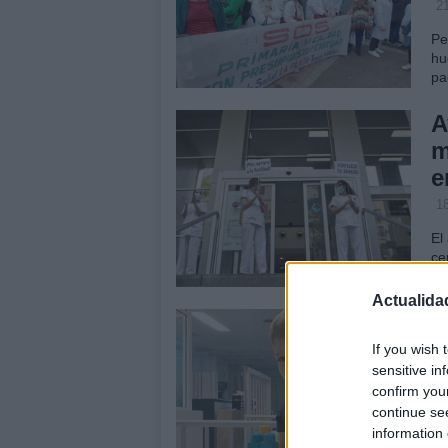
2
Pe
hu
pa
A
m
e
1
El
ce
ho
Actualida
E
a
If you wish 
sensitive in
2
confirm you
El
continue se
Jo
information 
tu