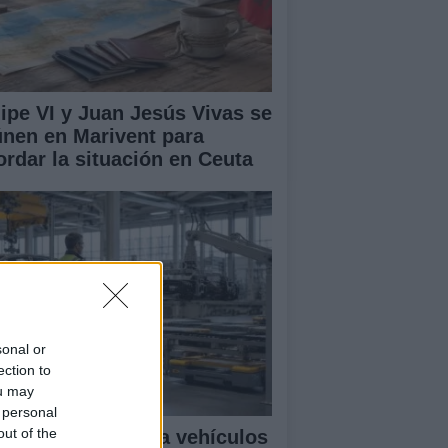
lipe VI y Juan Jesús Vivas se
únen en Marivent para
ordar la situación en Ceuta
sonal or
ection to
ou may
 personal
out of the
mo la transición a vehículos