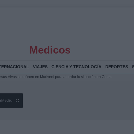
Medicos
TERNACIONAL
VIAJES
CIENCIA Y TECNOLOGÍA
DEPORTES
puesta del Gobierno ante la crisis migratoria en Ceuta
 Bogotá 2026: fecha, recorrido y actividades especiales
a Juan Jesús Vivas en Palma para analizar la situación en Ceuta
Jesús Vivas se reúnen en Marivent para abordar la situación en Ceuta
b
Media