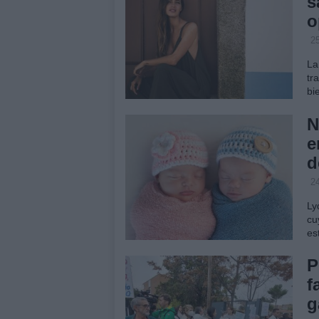
s
o
2
La
tr
bi
N
e
d
2
Ly
cu
es
P
f
g