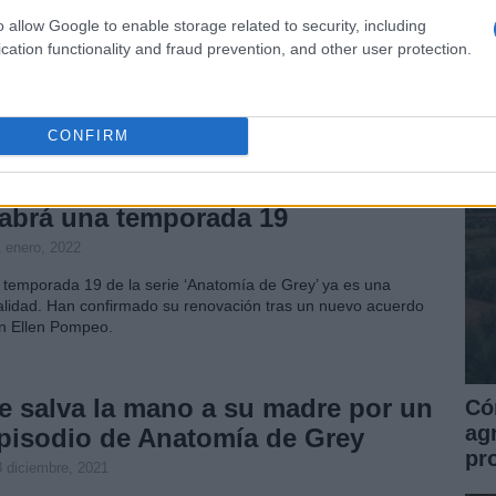
ovid
o allow Google to enable storage related to security, including
Co
cation functionality and fraud prevention, and other user protection.
0 enero, 2022
Ce
landa premia a los sanitarios que están en primera línea contra
la
 coronavirus, con una bonificación de 1.000 euros libres de
CONFIRM
puestos este año.
Anatomía de Grey’ confirma que
abrá una temporada 19
1 enero, 2022
 temporada 19 de la serie ‘Anatomía de Grey’ ya es una
alidad. Han confirmado su renovación tras un nuevo acuerdo
n Ellen Pompeo.
e salva la mano a su madre por un
Có
ag
pisodio de Anatomía de Grey
pr
8 diciembre, 2021