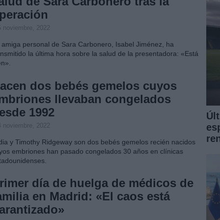
alud de Sara Carbonero tras la
peración
5 noviembre, 2022
 amiga personal de Sara Carbonero, Isabel Jiménez, ha
ansmitido la última hora sobre la salud de la presentadora: «Está
en».
acen dos bebés gemelos cuyos
mbriones llevaban congelados
esde 1992
Úl
4 noviembre, 2022
es
re
dia y Timothy Ridgeway son dos bebés gemelos recién nacidos
yos embriones han pasado congelados 30 años en clínicas
tadounidenses.
rimer día de huelga de médicos de
amilia en Madrid: «El caos está
arantizado»