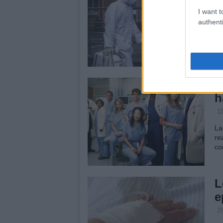
c
I want t
authenti
2
Ir
el
im
‘
h
1
La
re
co
L
e
2