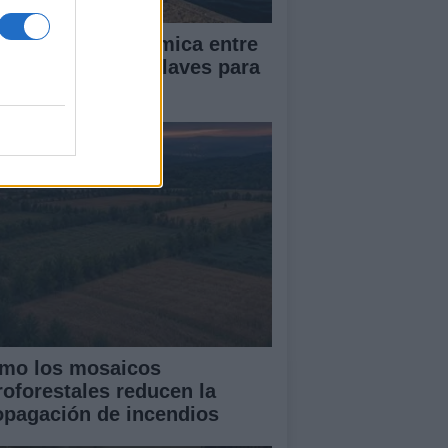
mparativa económica entre
uta y Gibraltar: Claves para
 soberanía
mo los mosaicos
roforestales reducen la
opagación de incendios