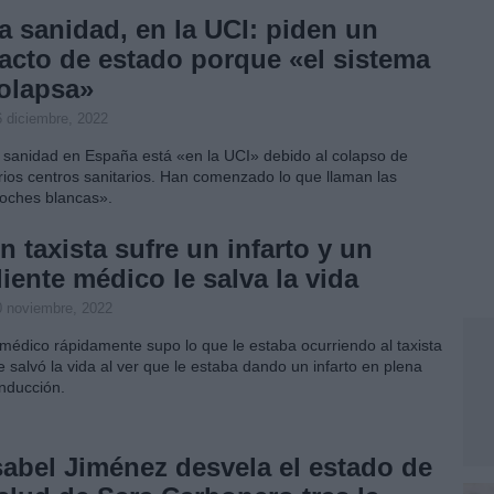
a sanidad, en la UCI: piden un
acto de estado porque «el sistema
olapsa»
6 diciembre, 2022
 sanidad en España está «en la UCI» debido al colapso de
rios centros sanitarios. Han comenzado lo que llaman las
oches blancas».
n taxista sufre un infarto y un
liente médico le salva la vida
0 noviembre, 2022
 médico rápidamente supo lo que le estaba ocurriendo al taxista
le salvó la vida al ver que le estaba dando un infarto en plena
nducción.
sabel Jiménez desvela el estado de