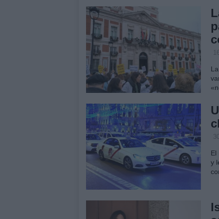
L
p
c
1
La
va
«n
U
c
3
El
y 
co
I