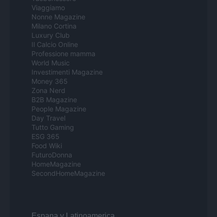
Viaggiamo
Nonne Magazine
Milano Cortina
Luxury Club
Il Calcio Online
Professione mamma
World Music
Investimenti Magazine
Money 365
Zona Nerd
B2B Magazine
People Magazine
Day Travel
Tutto Gaming
ESG 365
Food Wiki
FuturoDonna
HomeMagazine
SecondHomeMagazine
Espana y Latinoamerica