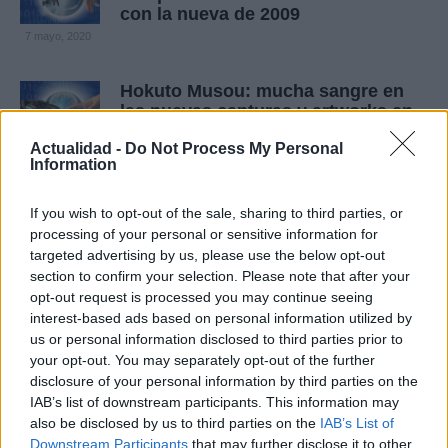
con la nueva de 2009
7 mayo, 2020
Hokuto Musou: mucha sangre en
las nuevas capturas y artworks en
alta definición
Actualidad -
Do Not Process My Personal
7 mayo, 2020
Information
Hokuto Musou: más capturas de
If you wish to opt-out of the sale, sharing to third parties, or
pantalla del nuevo juego de El Puño
processing of your personal or sensitive information for
de la Estrella del Norte
targeted advertising by us, please use the below opt-out
7 mayo, 2020
section to confirm your selection. Please note that after your
opt-out request is processed you may continue seeing
interest-based ads based on personal information utilized by
Zangeki No Reginleiv: vídeo de los
us or personal information disclosed to third parties prior to
9 primeros minutos de juego
your opt-out. You may separately opt-out of the further
7 mayo, 2020
disclosure of your personal information by third parties on the
IAB’s list of downstream participants. This information may
Hokuto Musou: una nueva juventud
also be disclosed by us to third parties on the
IAB’s List of
en Japón y más capturas de
Downstream Participants
that may further disclose it to other