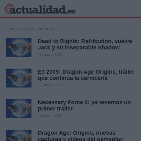
×
Home
»
juegos violentos
Dead to Rights: Retribution, vuelve
Jack y su inseparable Shadow
Política
Ciencia y
21 mayo, 2020
Tecnología
Crónica
E3 2009: Dragon Age Origins, tráiler
que continúa la carnicería
Deportes
Economía
21 mayo, 2020
Salud y Bienestar
Internacional
Necessary Force 2: ya tenemos un
primer tráiler
Gente
Viajes
20 mayo, 2020
Musica
Dragon Age: Origins, nuevas
capturas y vídeos del gameplay