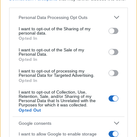
pantalla
third parties.
6 mayo, 2020
Please note that this website/app uses one or more Google
Personal Data Processing Opt Outs
services and may gather and store information including but
Fist of the North Star Warriors:
not limited to your visit or usage behaviour. You may click to
I want to opt-out of the Sharing of my
personal data.
comparativa 360 vs. PS3 en
grant or deny consent to Google and its third-party tags to
Opted In
imágenes y vídeo
use your data for below specified purposes in below Google
4 mayo, 2020
consent section.
I want to opt-out of the Sale of my
Personal Data.
Opted In
Dead to Rights Retribution: ya a la
venta, capturas de su primer DLC
I want to opt-out of processing my
Personal Data for Targeted Advertising.
"GAC Pack"
Opted In
4 mayo, 2020
I want to opt-out of Collection, Use,
Retention, Sale, and/or Sharing of my
Fist of the North Star Ken's Rage: el
Personal Data that Is Unrelated with the
Purposes for which it was collected.
mejor tráiler hasta la fecha
Opted Out
2 mayo, 2020
Google consents
I want to allow Google to enable storage