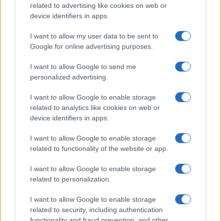
related to advertising like cookies on web or
device identifiers in apps.
I want to allow my user data to be sent to
Google for online advertising purposes.
I want to allow Google to send me
Quienes somos
personalized advertising.
Últimas Noticias
I want to allow Google to enable storage
Señala una noticia
related to analytics like cookies on web or
Síguenos en Facebook
device identifiers in apps.
Actualidad.es es la gran fuente de información social. Actualidad,
I want to allow Google to enable storage
televisión, crónica, deportes, gente, política y todas las noticias sobre
related to functionality of the website or app.
su ciudad.
Para señalar a la redacción de cualquier error en el uso del material
I want to allow Google to enable storage
confidencial, escríbanos a
staff@actualidad.es
: nos ocuparemos de
related to personalization.
la retirada del material que atenta contra los derechos de terceros.
I want to allow Google to enable storage
related to security, including authentication
functionality and fraud prevention, and other
Copyright © 2024 | Actualidad.es - Publicado en España por
AdHub