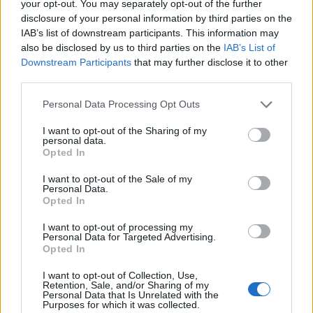
your opt-out. You may separately opt-out of the further
disclosure of your personal information by third parties on the
IAB’s list of downstream participants. This information may
Netflix anuncia el estreno de la
also be disclosed by us to third parties on the
IAB’s List of
segunda temporada de ‘Los
Downstream Participants
that may further disclose it to other
Bridgerton’
third parties.
27 diciembre, 2021
Please note that this website/app uses one or more Google
Personal Data Processing Opt Outs
services and may gather and store information including but
Los padres están preocupados por
una película navideña de Netflix
not limited to your visit or usage behaviour. You may click to
I want to opt-out of the Sharing of my
personal data.
grant or deny consent to Google and its third-party tags to
16 diciembre, 2021
Opted In
use your data for below specified purposes in below Google
consent section.
I want to opt-out of the Sale of my
Álvaro Morte se sincera sobre su
Personal Data.
experiencia con el cáncer
Opted In
13 diciembre, 2021
I want to opt-out of processing my
Personal Data for Targeted Advertising.
Opted In
Estrenos del fin de semana en
Netflix, HBO Max, Amazon y Disney
I want to opt-out of Collection, Use,
+
Retention, Sale, and/or Sharing of my
Personal Data that Is Unrelated with the
10 diciembre, 2021
Purposes for which it was collected.