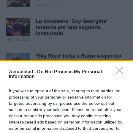
8 febrero, 2022
La docuserie ‘Soy Georgina’
renueva por una segunda
temporada
28 enero, 2022
‘Sky Rojo’ ficha a Rauw Alejandro
para su tercera temporada
21 enero, 2022
Actualidad -
Do Not Process My Personal
Information
Quién es William Levy, el actor que
triunfa en ‘Café con aroma de
If you wish to opt-out of the sale, sharing to third parties, or
mujer’
processing of your personal or sensitive information for
targeted advertising by us, please use the below opt-out
20 enero, 2022
section to confirm your selection. Please note that after your
opt-out request is processed you may continue seeing
Netflix podría poner fin a las
interest-based ads based on personal information utilized by
cuentas compartidas en este 2022
us or personal information disclosed to third parties prior to
10 enero, 2022