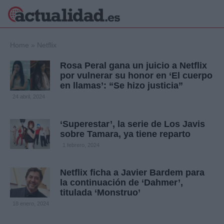
×
Home
»
Netflix
Rosa Peral gana un juicio a Netflix
por vulnerar su honor en ‘El cuerpo
en llamas’: “Se hizo justicia”
Política
Ciencia y
24 abril, 2024
Tecnología
Crónica
‘Superestar’, la serie de Los Javis
Deportes
sobre Tamara, ya tiene reparto
Economía
1 febrero, 2024
Salud y Bienestar
Internacional
Netflix ficha a Javier Bardem para
Gente
Viajes
la continuación de ‘Dahmer’,
titulada ‘Monstruo’
Musica
18 enero, 2024