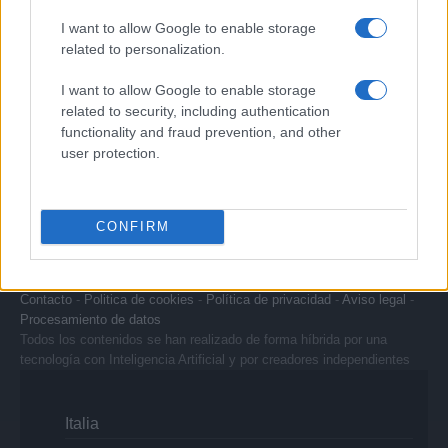
Señala una noticia
I want to allow Google to enable storage
Síguenos en Facebook
related to personalization.
Actualidad.es es la gran fuente de información social. Actualidad,
I want to allow Google to enable storage
televisión, crónica, deportes, gente, política y todas las noticias sobre
related to security, including authentication
su ciudad.
functionality and fraud prevention, and other
user protection.
Para señalar a la redacción de cualquier error en el uso del material
confidencial, escríbanos a
staff@actualidad.es
: nos ocuparemos de
la retirada del material que atenta contra los derechos de terceros.
CONFIRM
Copyright © 2024 | Actualidad.es - Publicado en España por
AdHub
Media
- Numero REA 2729933 - Todos los derechos reservados.
Contacto
-
Politica de cookies
-
Política de privacidad
-
Aviso legal
-
Procesamiento de datos
Todos los contenidos se han realizado de forma híbrida por una
tecnología con Inteligencia Artificial y por creadores independientes
Italia