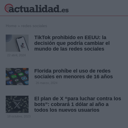
×
Home
»
redes sociales
TikTok prohibido en EEUU: la
decisión que podría cambiar el
mundo de las redes sociales
Política
Ciencia y
22 abril, 2024
Tecnología
Crónica
Florida prohíbe el uso de redes
Deportes
sociales en menores de 16 años
Economía
26 marzo, 2024
Salud y Bienestar
Internacional
El plan de X “para luchar contra los
Gente
Viajes
bots”: cobrará 1 dólar al año a
todos los nuevos usuarios
Musica
18 octubre, 2023