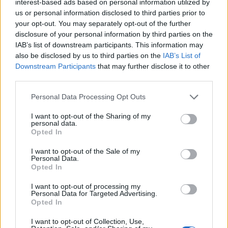
interest-based ads based on personal information utilized by
galáctico»
us or personal information disclosed to third parties prior to
24 mayo, 2022
your opt-out. You may separately opt-out of the further
disclosure of your personal information by third parties on the
IAB’s list of downstream participants. This information may
El padre de una tiktoker mata a
also be disclosed by us to third parties on the
IAB’s List of
tiros a un acosador de su hija
Downstream Participants
that may further disclose it to other
23 febrero, 2022
third parties.
Please note that this website/app uses one or more Google
Una mujer gana 10.000 libras
Personal Data Processing Opt Outs
vendiendo leche materna a
services and may gather and store information including but
culturistas
not limited to your visit or usage behaviour. You may click to
I want to opt-out of the Sharing of my
personal data.
grant or deny consent to Google and its third-party tags to
17 febrero, 2022
Opted In
use your data for below specified purposes in below Google
consent section.
I want to opt-out of the Sale of my
Sandra Barneda y Nagore Robles
Personal Data.
rompen de nuevo su relación
Opted In
16 febrero, 2022
I want to opt-out of processing my
Personal Data for Targeted Advertising.
Opted In
La actriz y modelo de Onlyfans que
tiene dos vaginas: «Una para
I want to opt-out of Collection, Use,
trabajar y otra para mi vida