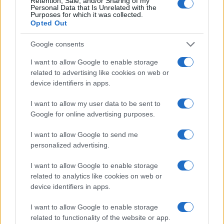
Retention, Sale, and/or Sharing of my
personal»
Personal Data that Is Unrelated with the
Purposes for which it was collected.
15 febrero, 2022
Opted Out
Google consents
Meta usará el monitoreo ocular y
facial para la publicidad en el
I want to allow Google to enable storage
metaverso
related to advertising like cookies on web or
21 enero, 2022
device identifiers in apps.
I want to allow my user data to be sent to
1
2
3
4
5
6
7
8
9
10
11
12
»
Google for online advertising purposes.
I want to allow Google to send me
personalized advertising.
I want to allow Google to enable storage
related to analytics like cookies on web or
device identifiers in apps.
Quienes somos
I want to allow Google to enable storage
Últimas Noticias
related to functionality of the website or app.