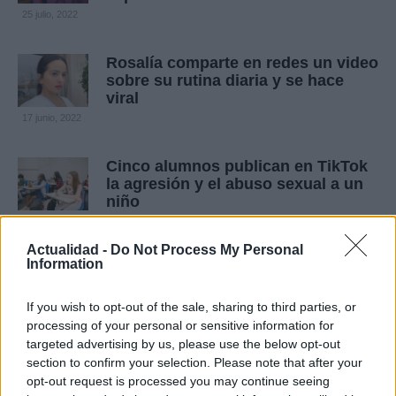
25 julio, 2022
Rosalía comparte en redes un video
sobre su rutina diaria y se hace
viral
17 junio, 2022
Cinco alumnos publican en TikTok
la agresión y el abuso sexual a un
niño
9 junio, 2022
Actualidad -
Do Not Process My Personal
Information
Así es ‘Mataleón’: el peligroso reto
viral que terminó con un menor
estrangulado
If you wish to opt-out of the sale, sharing to third parties, or
processing of your personal or sensitive information for
25 mayo, 2022
targeted advertising by us, please use the below opt-out
section to confirm your selection. Please note that after your
Una mujer asegura hablar el idioma
opt-out request is processed you may continue seeing
extraterrestre: «soy un portal