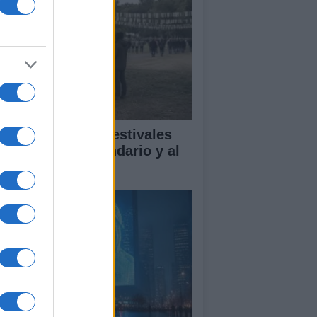
mo disfrutar de festivales
n respeto al vecindario y al
dio ambiente