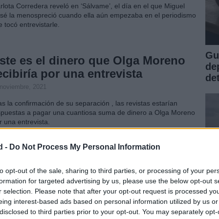
rlota Corredera reveló en ‘Sálvame’, el día en el que Miguel
sé la menospreció cuando ella aún empezaba en el periodismo
le tocó entrevistarle.
Gu
ste es el dinero que Olga Moreno
de
ecibiría por una entrevista
de
 noviembre, 2021
as la confirmación de su separación , las revistas estarían
spuestas a pagar una cuantiosa suma de dinero a Olga Moreno
r una entrevista.
d -
Do Not Process My Personal Information
ablo Iglesias en su última
ntrevista: «Soy un monje de
to opt-out of the sale, sharing to third parties, or processing of your per
formation for targeted advertising by us, please use the below opt-out s
lausura»
r selection. Please note that after your opt-out request is processed y
octubre, 2021
eing interest-based ads based on personal information utilized by us or
disclosed to third parties prior to your opt-out. You may separately opt-
Ec
blo Iglesias ha concedido una entrevista para el programa de