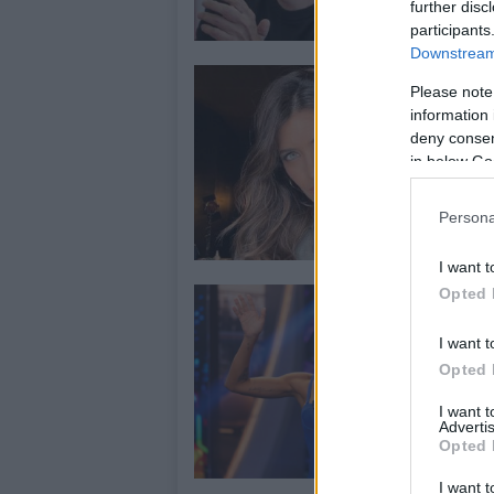
further disc
Yo
participants
mo
Downstream 
L
Please note
d
information 
deny consent
2
in below Go
Sa
Ha
Persona
ah
I want t
Opted 
A
s
I want t
c
Opted 
8
I want 
La
Advertis
Opted 
lo
de
I want t