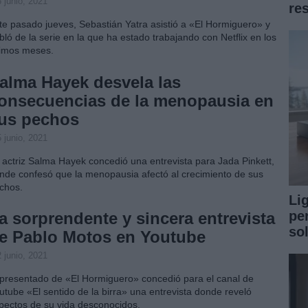
 junio, 2021
re
te pasado jueves, Sebastián Yatra asistió a «El Hormiguero» y
bló de la serie en la que ha estado trabajando con Netflix en los
timos meses.
alma Hayek desvela las
onsecuencias de la menopausia en
us pechos
 junio, 2021
 actriz Salma Hayek concedió una entrevista para Jada Pinkett,
nde confesó que la menopausia afectó al crecimiento de sus
chos.
Li
pe
a sorprendente y sincera entrevista
so
e Pablo Motos en Youtube
 junio, 2021
 presentado de «El Hormiguero» concedió para el canal de
utube «El sentido de la birra» una entrevista donde reveló
pectos de su vida desconocidos.