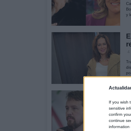
Ca
Bo
y 
E
r
4
Tr
di
po
Actualida
P
e
If you wish 
sensitive in
c
confirm you
6 
continue se
information 
Pa