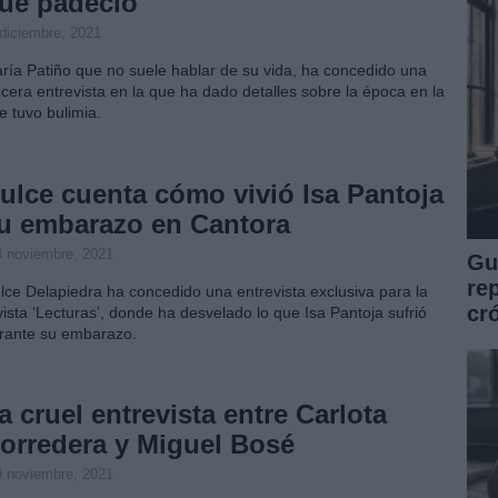
ue padeció
 diciembre, 2021
ría Patiño que no suele hablar de su vida, ha concedido una
ncera entrevista en la que ha dado detalles sobre la época en la
e tuvo bulimia.
ulce cuenta cómo vivió Isa Pantoja
u embarazo en Cantora
4 noviembre, 2021
Guí
re
lce Delapiedra ha concedido una entrevista exclusiva para la
cr
vista ‘Lecturas’, donde ha desvelado lo que Isa Pantoja sufrió
rante su embarazo.
a cruel entrevista entre Carlota
orredera y Miguel Bosé
9 noviembre, 2021