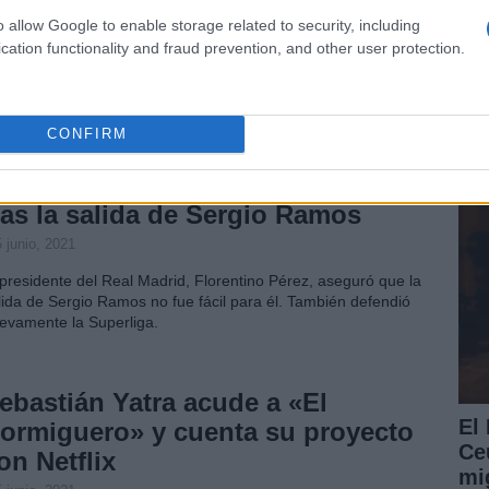
o allow Google to enable storage related to security, including
 junio, 2021
cation functionality and fraud prevention, and other user protection.
tonio David Flores reaparece tras el escándalo del documental
El
 Rocío Carrasco y dará una entrevista al youtuber JuanjoVlog el
ce
mingo por su canal.
y 
CONFIRM
lorentino Pérez rompe su silencio
ras la salida de Sergio Ramos
 junio, 2021
 presidente del Real Madrid, Florentino Pérez, aseguró que la
lida de Sergio Ramos no fue fácil para él. También defendió
evamente la Superliga.
ebastián Yatra acude a «El
El
ormiguero» y cuenta su proyecto
Ce
on Netflix
mig