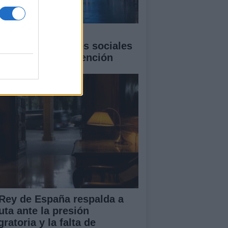
 fenómeno de las
lebridades: sesgos sociales
economía de la atención
 Rey de España respalda a
uta ante la presión
ratoria y la falta de