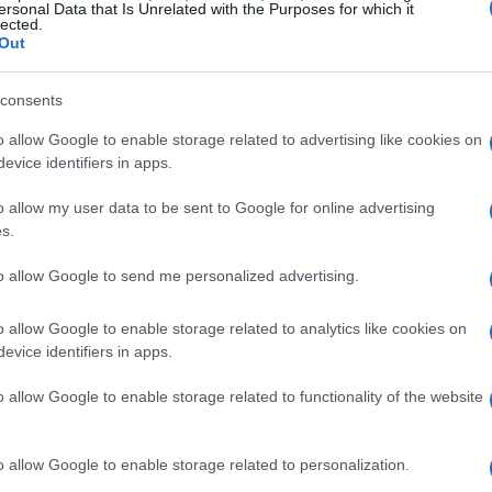
ersonal Data that Is Unrelated with the Purposes for which it
l Papa Francisco despeja las dudas
lected.
Out
obre su renuncia
 septiembre, 2021
consents
 Papa Francisco ha sido entrevistado por primera vez por una
o allow Google to enable storage related to advertising like cookies on
dio española. Durante la conversación ha desmentido los
mores sobre su renuncia.
evice identifiers in apps.
Có
o allow my user data to be sent to Google for online advertising
s.
co
a polémica entrevista de Antonio
me
avid a dos conocidos youtubers
to allow Google to send me personalized advertising.
 junio, 2021
o allow Google to enable storage related to analytics like cookies on
te pasado domingo, Antonio David reapareció para conceder
evice identifiers in apps.
a entrevista en el canal de dos famosos youtubers: Juanjo Vlog
Javi Oliveira.
o allow Google to enable storage related to functionality of the website
l youtuber JuanjoVlog entrevistará
o allow Google to enable storage related to personalization.
n su canal a Antonio David