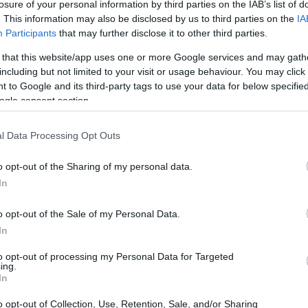
losure of your personal information by third parties on the IAB’s list of
uTube argentino ‘La Pizarra’, donde se ha descrito como un
ne
. This information may also be disclosed by us to third parties on the
IA
nje de clausura.
ev
Participants
that may further disclose it to other third parties.
a entrevista más íntima y personal
 that this website/app uses one or more Google services and may gath
e Sara Carbonero
including but not limited to your visit or usage behaviour. You may click 
 to Google and its third-party tags to use your data for below specifi
8 septiembre, 2021
ogle consent section.
ra Carbonero ha concedido una entrevista para la revista
rper’s BAZAAR. En ella ha revelado aspectos de su vida hasta
l Data Processing Opt Outs
ora desconocidos.
o opt-out of the Sharing of my personal data.
In
na Peleteiro aclara la polémica de
u frase: «somos negros, qué de
o opt-out of the Sale of my Personal Data.
Gio
olor»
mi
In
 septiembre, 2021
aná
to opt-out of processing my Personal Data for Targeted
 atleta española quiso zanjar la polémica por sus palabras tras
ing.
In
grar la medalla de bronce en triple salto en los Juegos Olímpicos
 Tokio.
o opt-out of Collection, Use, Retention, Sale, and/or Sharing