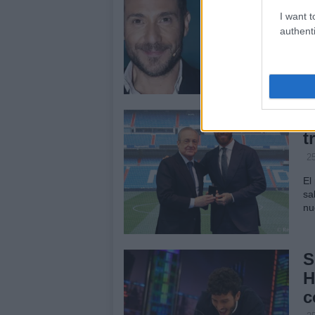
I want t
25
authenti
An
de
do
F
t
25
El
sa
nu
S
H
c