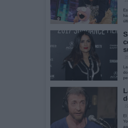
25
Es
ha
úl
S
c
s
25
La
do
pe
L
d
22
El
Yo
as