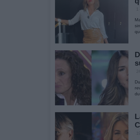
q
1
Ma
si
qu
D
s
2
Du
re
du
L
C
1