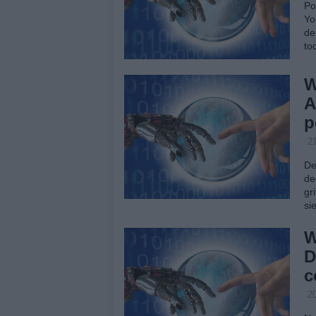
Po
Yo
de
to
W
A
p
2
De
de
gr
si
W
D
c
2