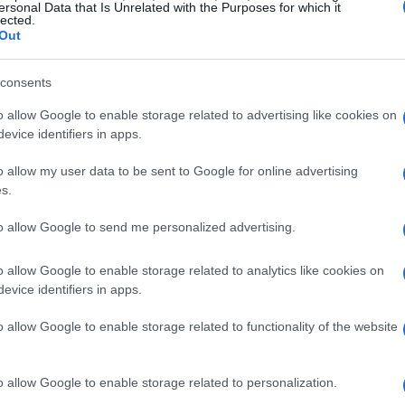
ersonal Data that Is Unrelated with the Purposes for which it
ran Hermano se cancela a raíz del
lected.
Out
aso Carlota Prado
julio, 2020
consents
diaset cancela la emisión de uno de sus programas estrella,
o allow Google to enable storage related to advertising like cookies on
an Hermano, mientras espera la resolución del juicio del Caso
rlota Prado.
evice identifiers in apps.
Gu
o allow my user data to be sent to Google for online advertising
s.
de
nuncio para televisión de KillZone
to allow Google to send me personalized advertising.
4 mayo, 2020
o allow Google to enable storage related to analytics like cookies on
rece mentira pero ya sólo estamos a poco menos de una
evice identifiers in apps.
mana para que salga a la venta el que probablemente sea el
ego más esperado y con más hype que ha tenido PS3 hasta el
o allow Google to enable storage related to functionality of the website
mento. El día 26…
etFlix: Podía llegar a Wii y PS3
o allow Google to enable storage related to personalization.
3 mayo, 2020