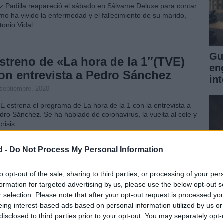
z Padilla reapareció el sábado en Sálvame Deluxe para contar
mo ha vivido la enfermedad y el fallecimiento de su marido,
tonio Vidal.
Gu
streno de «La hora de la 1″(TVE)
en
on entrevista a Pedro Sánchez
int
 septiembre, 2020
E estrena el programa de La hora de la 1 con la entrevista a
dro Sánchez. Se ha hablado de coronavirus, la vuelta al cole y
crisis.
d -
Do Not Process My Personal Information
uere el actor Manuel Gallardo
echet, padre de Javi en “Verano
to opt-out of the sale, sharing to third parties, or processing of your per
formation for targeted advertising by us, please use the below opt-out s
zul”
r selection. Please note that after your opt-out request is processed y
1 agosto, 2020
eing interest-based ads based on personal information utilized by us or
disclosed to third parties prior to your opt-out. You may separately opt-
De
ere Manuel Gallardo Lechet, actor que dio vida al padre de