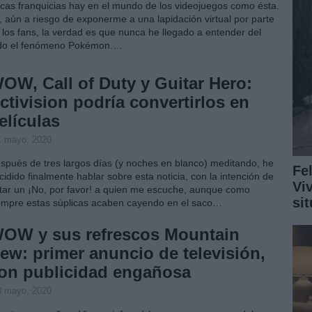
cas franquicias hay en el mundo de los videojuegos como ésta.
, aún a riesgo de exponerme a una lapidación virtual por parte
 los fans, la verdad es que nunca he llegado a entender del
do el fenómeno Pokémon.…
OW, Call of Duty y Guitar Hero:
ctivision podría convertirlos en
elículas
1 mayo, 2020
spués de tres largos días (y noches en blanco) meditando, he
Fe
cidido finalmente hablar sobre esta noticia, con la intención de
Vi
itar un ¡No, por favor! a quien me escuche, aunque como
si
empre estas súplicas acaben cayendo en el saco…
OW y sus refrescos Mountain
ew: primer anuncio de televisión,
on publicidad engañosa
0 mayo, 2020