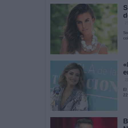
S
d
2
So
co
«
e
2
El
22
B