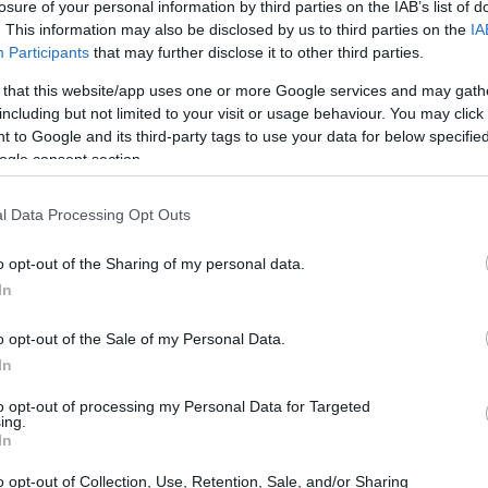
losure of your personal information by third parties on the IAB’s list of
vi en la famosa serie “Verano Azul”. Ha sido uno de los mayores
ce
. This information may also be disclosed by us to third parties on the
IA
térpretes de España.
se
Participants
that may further disclose it to other third parties.
odo sobre la nueva temporada de
 that this website/app uses one or more Google services and may gath
Los hombres de Paco’
including but not limited to your visit or usage behaviour. You may click 
 to Google and its third-party tags to use your data for below specifi
 julio, 2020
ogle consent section.
 nueva temporada de ‘Los hombres de Paco’ comenzará a
darse en agosto.
l Data Processing Opt Outs
o opt-out of the Sharing of my personal data.
In
avid Broncano fue operado con
xito de «sudoración excesiva»
o opt-out of the Sale of my Personal Data.
Pa
 julio, 2020
de
In
Pi
vid Broncano aceptó la propuesta de un cirujano que invitó a su
to opt-out of processing my Personal Data for Targeted
ograma para poner fin a su problema de hiperhidrosis.
ing.
In
o opt-out of Collection, Use, Retention, Sale, and/or Sharing