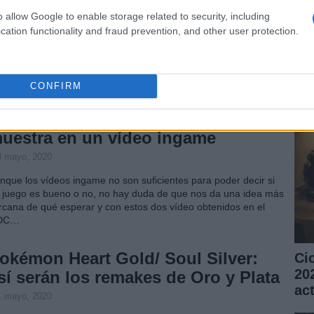
o allow Google to enable storage related to security, including
 acuerdo con un estudio obtenido de una encuesta en linea, se
El
cation functionality and fraud prevention, and other user protection.
ede deducir el posible interés, de que el servicio de video
co
reaming de NetFlix pudiera llegar a las consola Wii y PS3.Los
au
rvicios de video a la carta,…
CONFIRM
DC 09: Dexter The Game se
uestra en un vídeo ingame
3 mayo, 2020
nque los vídeos ingame no son suficientes para poder decir si
 juego es bueno o no, no hay duda de que nos da una idea más
rcana de qué esperar y con estos dos vídeo obtenidos en el
DC…
okémon Heart Gold/ Soul Silver:
Ci
20
sí serán los remakes de Oro y Plata
ac
1 mayo, 2020