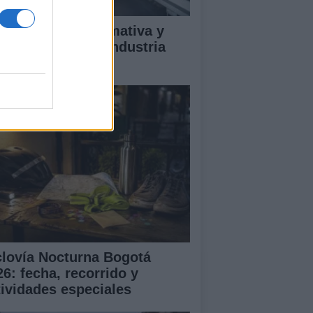
ectrificación, normativa y
mpetencia en la industria
tomotriz europea
clovía Nocturna Bogotá
26: fecha, recorrido y
tividades especiales