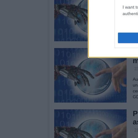
I want t
De
authenti
pu
st
se
G
m
2
Au
un
ce
G
P
a
2