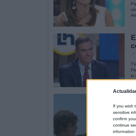
Pa
có
An
E
c
7
TV
Pe
la 
Actualida
M
L
If you wish 
sensitive in
A
confirm you
2
continue se
information 
Mu