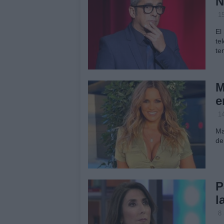
N
1
El
te
te
M
e
1
Ma
de
P
l
8