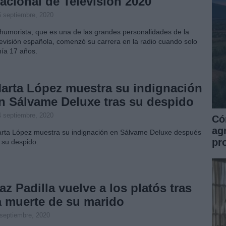
acional de Televisión 2020
5 septiembre, 2020
 humorista, que es una de las grandes personalidades de la
levisión española, comenzó su carrera en la radio cuando solo
nía 17 años.
arta López muestra su indignación
n Sálvame Deluxe tras su despido
4 septiembre, 2020
Có
ag
rta López muestra su indignación en Sálvame Deluxe después
pr
 su despido.
az Padilla vuelve a los platós tras
a muerte de su marido
 septiembre, 2020