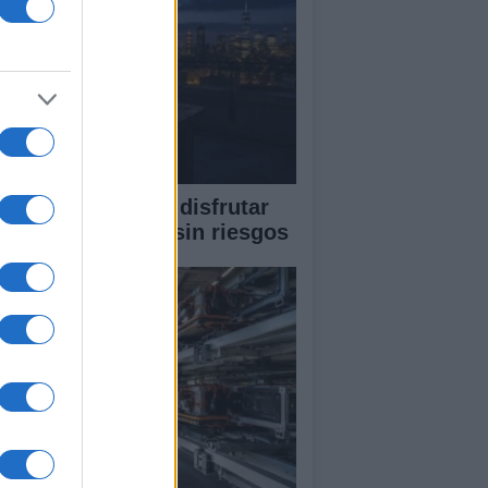
ía completa para disfrutar
 un eclipse solar sin riesgos