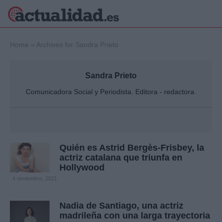
×
Home
»
Archives for Sandra Prieto
Sandra Prieto
Política
Ciencia y
Comunicadora Social y Periodista. Editora - redactora.
Tecnología
Crónica
Deportes
Economía
Quién es Astrid Bergès-Frisbey, la
Salud y Bienestar
Internacional
actriz catalana que triunfa en
Hollywood
Gente
Viajes
4 noviembre, 2021
Musica
Nadia de Santiago, una actriz
madrileña con una larga trayectoria