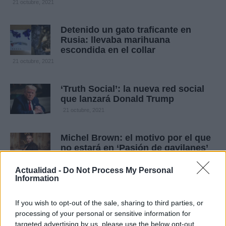
21 octubre, 2021
Detenido un gato traficante en
Rusia: llevaba marihuana
escondida en el collar
21 octubre, 2021
‘Truth Social’: la nueva red social
que lanzará Donald Trump
21 octubre, 2021
Michel Brown: el motivo por el que
no estará en ‘Pasión de gavilanes’
20 octubre, 2021
Actualidad -
Do Not Process My Personal
Information
Un enfermero mata a cuatro
pacientes con inyecciones de aire
If you wish to opt-out of the sale, sharing to third parties, or
20 octubre, 2021
processing of your personal or sensitive information for
targeted advertising by us, please use the below opt-out