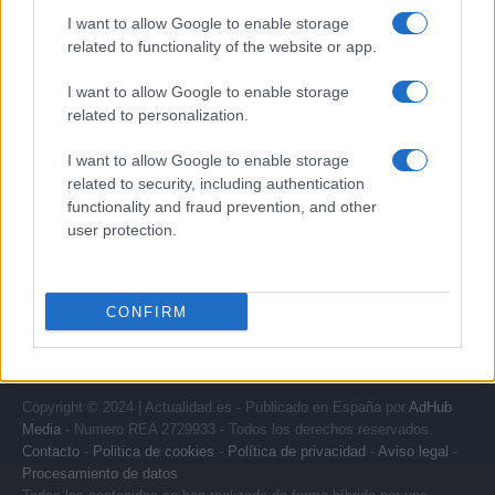
I want to allow Google to enable storage
related to functionality of the website or app.
Quienes somos
I want to allow Google to enable storage
Últimas Noticias
related to personalization.
Señala una noticia
I want to allow Google to enable storage
Síguenos en Facebook
related to security, including authentication
functionality and fraud prevention, and other
Actualidad.es es la gran fuente de información social. Actualidad,
user protection.
televisión, crónica, deportes, gente, política y todas las noticias sobre
su ciudad.
Para señalar a la redacción de cualquier error en el uso del material
confidencial, escríbanos a
staff@actualidad.es
: nos ocuparemos de
CONFIRM
la retirada del material que atenta contra los derechos de terceros.
Copyright © 2024 | Actualidad.es - Publicado en España por
AdHub
Media
- Numero REA 2729933 - Todos los derechos reservados.
Contacto
-
Politica de cookies
-
Política de privacidad
-
Aviso legal
-
Procesamiento de datos