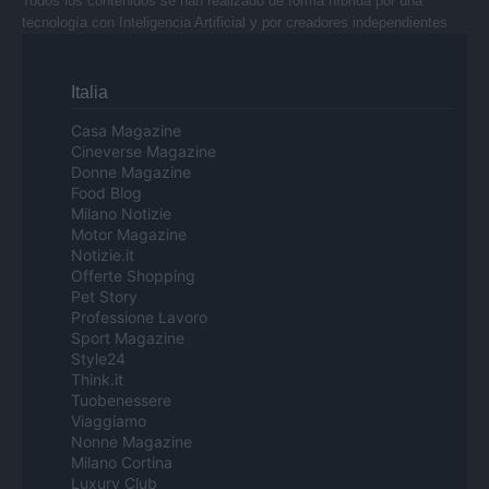
Todos los contenidos se han realizado de forma híbrida por una
tecnología con Inteligencia Artificial y por creadores independientes
Italia
Casa Magazine
Cineverse Magazine
Donne Magazine
Food Blog
Milano Notizie
Motor Magazine
Notizie.it
Offerte Shopping
Pet Story
Professione Lavoro
Sport Magazine
Style24
Think.it
Tuobenessere
Viaggiamo
Nonne Magazine
Milano Cortina
Luxury Club