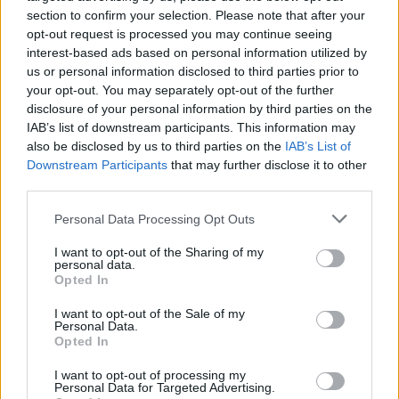
section to confirm your selection. Please note that after your
Mariposa o serpiente: una ilusión
óptica que se hace viral en Twitter
opt-out request is processed you may continue seeing
interest-based ads based on personal information utilized by
20 octubre, 2021
us or personal information disclosed to third parties prior to
your opt-out. You may separately opt-out of the further
Lourdes, hija de Madonna: así fue
disclosure of your personal information by third parties on the
la educación que le dio su madre
IAB’s list of downstream participants. This information may
19 octubre, 2021
also be disclosed by us to third parties on the
IAB’s List of
Downstream Participants
that may further disclose it to other
third parties.
Inditex cobrará las bolsas como
una medida ecológica en Europa
Please note that this website/app uses one or more Google
Personal Data Processing Opt Outs
15 octubre, 2021
services and may gather and store information including but
not limited to your visit or usage behaviour. You may click to
I want to opt-out of the Sharing of my
personal data.
grant or deny consent to Google and its third-party tags to
‘El juego del calamar’ ha
Opted In
use your data for below specified purposes in below Google
incrementado las ventas de las
consent section.
Vans blancas
I want to opt-out of the Sale of my
Personal Data.
14 octubre, 2021
Opted In
I want to opt-out of processing my
Egipto, Festival de Cine de El
Personal Data for Targeted Advertising.
Gouna: un incendio pone en riesgo