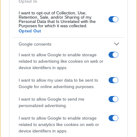
Opted In
el recinto
I want to opt-out of Collection, Use,
14 octubre, 2021
Retention, Sale, and/or Sharing of my
Personal Data that Is Unrelated with the
Purposes for which it was collected.
La muñeca gigante de ‘El juego del
Opted Out
calamar’ existe: esta es su historia
13 octubre, 2021
Google consents
I want to allow Google to enable storage
Gabby Petito: la autopsia determinó
related to advertising like cookies on web or
que murió estrangulada
device identifiers in apps.
13 octubre, 2021
I want to allow my user data to be sent to
Google for online advertising purposes.
1
2
3
4
5
6
7
8
9
10
11
12
...
»
Pasado »
I want to allow Google to send me
personalized advertising.
I want to allow Google to enable storage
related to analytics like cookies on web or
device identifiers in apps.