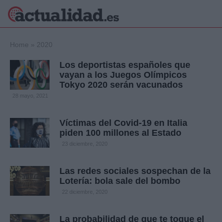
×
Home
»
2020
Los deportistas españoles que
vayan a los Juegos Olímpicos
Tokyo 2020 serán vacunados
Política
Ciencia y
28 mayo, 2021
Tecnología
Crónica
Víctimas del Covid-19 en Italia
Deportes
piden 100 millones al Estado
Economía
23 diciembre, 2020
Salud y Bienestar
Internacional
Las redes sociales sospechan de la
Gente
Viajes
Lotería: bola sale del bombo
22 diciembre, 2020
Musica
La probabilidad de que te toque el