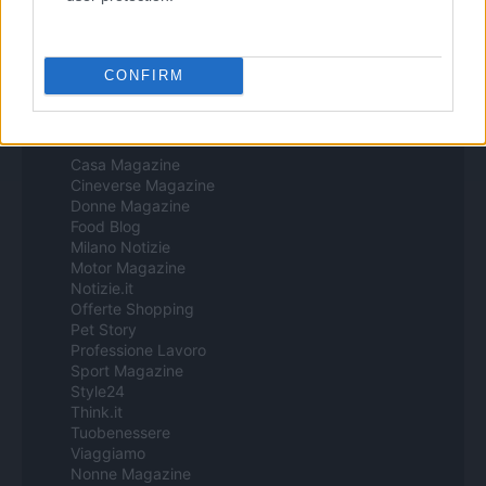
Procesamiento de datos
Todos los contenidos se han realizado de forma híbrida por una
tecnología con Inteligencia Artificial y por creadores independientes
CONFIRM
Italia
Casa Magazine
Cineverse Magazine
Donne Magazine
Food Blog
Milano Notizie
Motor Magazine
Notizie.it
Offerte Shopping
Pet Story
Professione Lavoro
Sport Magazine
Style24
Think.it
Tuobenessere
Viaggiamo
Nonne Magazine