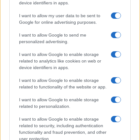
device identifiers in apps.
I want to allow my user data to be sent to
Google for online advertising purposes.
Quienes somos
I want to allow Google to send me
Últimas Noticias
personalized advertising.
Señala una noticia
I want to allow Google to enable storage
Síguenos en Facebook
related to analytics like cookies on web or
device identifiers in apps.
Actualidad.es es la gran fuente de información social. Actualidad,
televisión, crónica, deportes, gente, política y todas las noticias sobre
I want to allow Google to enable storage
su ciudad.
related to functionality of the website or app.
Para señalar a la redacción de cualquier error en el uso del material
confidencial, escríbanos a
staff@actualidad.es
: nos ocuparemos de
I want to allow Google to enable storage
la retirada del material que atenta contra los derechos de terceros.
related to personalization.
I want to allow Google to enable storage
Copyright © 2024 | Actualidad.es - Publicado en España por
AdHub
related to security, including authentication
Media
- Numero REA 2729933 - Todos los derechos reservados.
functionality and fraud prevention, and other
Contacto
-
Politica de cookies
-
Política de privacidad
-
Aviso legal
-
user protection.