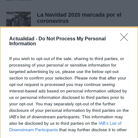
La Navidad 2020 marcada por el
coronavirus
11 noviembre, 2020
Actualidad -
Do Not Process My Personal
Information
Joe Biden sin felicitaciones de
China, Rusia y México
10 noviembre, 2020
If you wish to opt-out of the sale, sharing to third parties, or
processing of your personal or sensitive information for
targeted advertising by us, please use the below opt-out
«La tasa Netflix» comienza su
section to confirm your selection. Please note that after your
puesta en marcha en España
opt-out request is processed you may continue seeing
6 noviembre, 2020
interest-based ads based on personal information utilized by
us or personal information disclosed to third parties prior to
your opt-out. You may separately opt-out of the further
Trump apuesta al reconteo de votos
y denuncia «papeletas sorpresas»
disclosure of your personal information by third parties on the
IAB’s list of downstream participants. This information may
5 noviembre, 2020
also be disclosed by us to third parties on the
IAB’s List of
Downstream Participants
that may further disclose it to other
Irene Vallejo galardonada por «El
third parties.