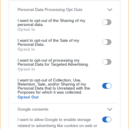
infinito en un junco»
Please note that this website/app uses one or more Google
4 noviembre, 2020
Personal Data Processing Opt Outs
services and may gather and store information including but
not limited to your visit or usage behaviour. You may click to
I want to opt-out of the Sharing of my
Escenario de impacto para el
personal data.
grant or deny consent to Google and its third-party tags to
Opted In
asteroide Apophis en 2068
use your data for below specified purposes in below Google
28 octubre, 2020
consent section.
I want to opt-out of the Sale of my
Personal Data.
Opted In
Elecciones EEUU: el 13 de
Noviembre 2020 se acerca
I want to opt-out of processing my
Personal Data for Targeted Advertising.
19 octubre, 2020
Opted In
Orión: la esperanza de la NASA
I want to opt-out of Collection, Use,
Retention, Sale, and/or Sharing of my
para volver a la Luna
Personal Data that Is Unrelated with the
Purposes for which it was collected.
18 abril, 2020
Opted Out
Google consents
I want to allow Google to enable storage
related to advertising like cookies on web or