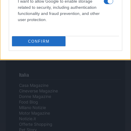
I want to allow Google to enable storage
confidencial, escríbanos a
staff@actualidad.es
: nos ocuparemos de
la retirada del material que atenta contra los derechos de terceros.
related to security, including authentication
functionality and fraud prevention, and other
user protection.
Copyright © 2024 | Actualidad.es - Publicado en España por
AdHub
Media
- Numero REA 2729933 - Todos los derechos reservados.
Contacto
-
Politica de cookies
-
Política de privacidad
-
Aviso legal
-
CONFIRM
Procesamiento de datos
Todos los contenidos se han realizado de forma híbrida por una
tecnología con Inteligencia Artificial y por creadores independientes
Italia
Casa Magazine
Cineverse Magazine
Donne Magazine
Food Blog
Milano Notizie
Motor Magazine
Notizie.it
Offerte Shopping
Pet Story