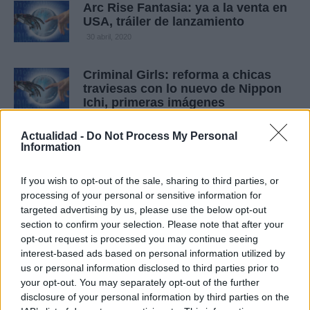
Arc Rise Fantasia: ya a la venta en
USA, tráiler de lanzamiento
30 abril, 2020
Criminal Girls: reforma a chicas
traviesas con lo nuevo de Nippon
Ichi, primeras imágenes
30 abril, 2020
Actualidad -
Do Not Process My Personal
Information
Criminal Girls: imágenes subidas
de tono y dos tráilers del RPG más
If you wish to opt-out of the sale, sharing to third parties, or
perverso
processing of your personal or sensitive information for
27 abril, 2020
targeted advertising by us, please use the below opt-out
section to confirm your selection. Please note that after your
Chevalier Saga Tactics: nuevo RPG
opt-out request is processed you may continue seeing
anunciado para PS3, móviles y
interest-based ads based on personal information utilized by
navegadores
us or personal information disclosed to third parties prior to
27 abril, 2020
your opt-out. You may separately opt-out of the further
disclosure of your personal information by third parties on the