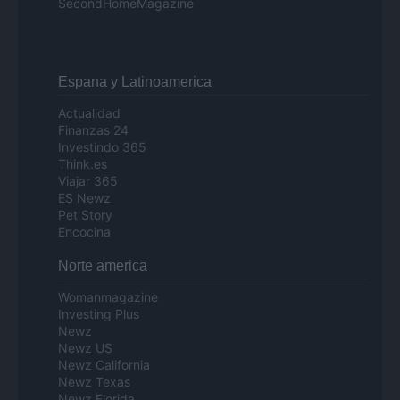
SecondHomeMagazine
Espana y Latinoamerica
Actualidad
Finanzas 24
Investindo 365
Think.es
Viajar 365
ES Newz
Pet Story
Encocina
Norte america
Womanmagazine
Investing Plus
Newz
Newz US
Newz California
Newz Texas
Newz Florida