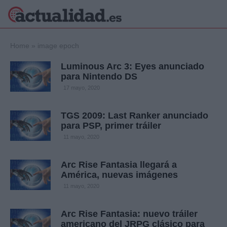
×
Home
»
image epoch
Luminous Arc 3: Eyes anunciado
para Nintendo DS
Política
Ciencia y
17 mayo, 2020
Tecnología
Crónica
TGS 2009: Last Ranker anunciado
para PSP, primer tráiler
Deportes
Economía
11 mayo, 2020
Salud y Bienestar
Internacional
Arc Rise Fantasia llegará a
América, nuevas imágenes
Gente
Viajes
11 mayo, 2020
Musica
Arc Rise Fantasia: nuevo tráiler
americano del JRPG clásico para