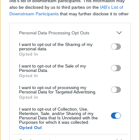
IAB’s list of downstream participants. This information may
Final Promise Story: un vistazo al
also be disclosed by us to third parties on the
IAB’s List of
primer juego que estrenará el sello
Downstream Participants
that may further disclose it to other
JRPG
third parties.
27 abril, 2020
Please note that this website/app uses one or more Google
Personal Data Processing Opt Outs
services and may gather and store information including but
Final Promise Story: dos nuevos
not limited to your visit or usage behaviour. You may click to
I want to opt-out of the Sharing of my
tráilers sobre los protagonistas
personal data.
grant or deny consent to Google and its third-party tags to
26 abril, 2020
Opted In
use your data for below specified purposes in below Google
consent section.
I want to opt-out of the Sale of my
Black Rock Shooter: nuevas
Personal Data.
Opted In
capturas y arte
26 abril, 2020
I want to opt-out of processing my
Personal Data for Targeted Advertising.
Opted In
Final Promise Story: Imágenes del
juego destinado a salvar los JRPG
I want to opt-out of Collection, Use,
Retention, Sale, and/or Sharing of my
26 abril, 2020
Personal Data that Is Unrelated with the
Purposes for which it was collected.
Opted Out
Fate/Extra: el RPG de Type Moon
llega a Norteamérica