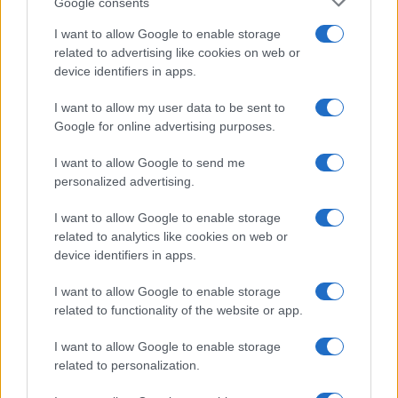
Google consents
21 abril, 2020
I want to allow Google to enable storage
related to advertising like cookies on web or
device identifiers in apps.
I want to allow my user data to be sent to
Google for online advertising purposes.
I want to allow Google to send me
personalized advertising.
Quienes somos
I want to allow Google to enable storage
Últimas Noticias
related to analytics like cookies on web or
device identifiers in apps.
Señala una noticia
Síguenos en Facebook
I want to allow Google to enable storage
related to functionality of the website or app.
Actualidad.es es la gran fuente de información social. Actualidad,
televisión, crónica, deportes, gente, política y todas las noticias sobre
I want to allow Google to enable storage
su ciudad.
related to personalization.
Para señalar a la redacción de cualquier error en el uso del material