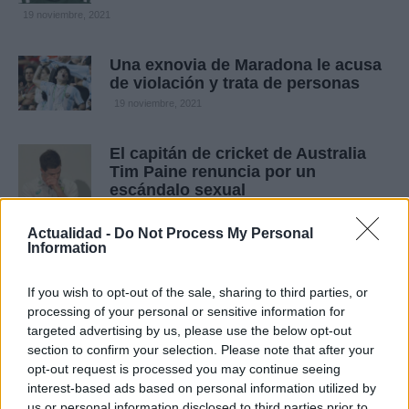
19 noviembre, 2021
Una exnovia de Maradona le acusa
de violación y trata de personas
19 noviembre, 2021
El capitán de cricket de Australia
Tim Paine renuncia por un
escándalo sexual
19 noviembre, 2021
Actualidad -
Do Not Process My Personal
Information
Una tenista china desaparece tras
denunciar un ministro de abuso
If you wish to opt-out of the sale, sharing to third parties, or
sexual
processing of your personal or sensitive information for
18 noviembre, 2021
targeted advertising by us, please use the below opt-out
section to confirm your selection. Please note that after your
Garbiñe Muguruza: primera tenista
opt-out request is processed you may continue seeing
española que gana la WTA finals
interest-based ads based on personal information utilized by
us or personal information disclosed to third parties prior to
18 noviembre, 2021