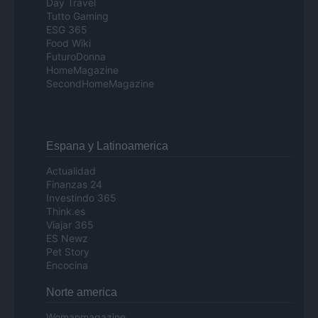
Day Travel
Tutto Gaming
ESG 365
Food Wiki
FuturoDonna
HomeMagazine
SecondHomeMagazine
Espana y Latinoamerica
Actualidad
Finanzas 24
Investindo 365
Think.es
Viajar 365
ES Newz
Pet Story
Encocina
Norte america
Womanmagazine