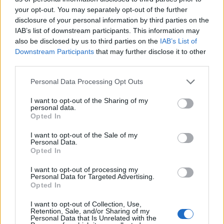
your opt-out. You may separately opt-out of the further
disclosure of your personal information by third parties on the
Presentación de Dani Alves en su
IAB’s list of downstream participants. This information may
regreso al FC Barcelona en el Camp
also be disclosed by us to third parties on the
IAB’s List of
Nou
Downstream Participants
that may further disclose it to other
17 noviembre, 2021
third parties.
Please note that this website/app uses one or more Google
Personal Data Processing Opt Outs
Badosa vs Muguruza en las
services and may gather and store information including but
semifinales de las WTA Tour Finals
not limited to your visit or usage behaviour. You may click to
I want to opt-out of the Sharing of my
2021: dónde ver
personal data.
grant or deny consent to Google and its third-party tags to
Opted In
16 noviembre, 2021
use your data for below specified purposes in below Google
consent section.
I want to opt-out of the Sale of my
España consigue el pase directo
Personal Data.
Opted In
para el Mundial de Qatar 2022
15 noviembre, 2021
I want to opt-out of processing my
Personal Data for Targeted Advertising.
Opted In
Esta son las razones del Barça para
el fichaje a Dani Alves
I want to opt-out of Collection, Use,
Retention, Sale, and/or Sharing of my
13 noviembre, 2021
Personal Data that Is Unrelated with the