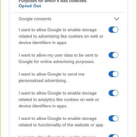
Purposes for which it was collected.
Opted Out
Xavi da el visto bueno al regreso de
Dani Alves al Barça
Google consents
13 noviembre, 2021
I want to allow Google to enable storage
related to advertising like cookies on web or
« Primero
«
...
25
...
37
38
39
40
41
device identifiers in apps.
42
43
44
45
46
47
48
...
»
Pasado »
I want to allow my user data to be sent to
Google for online advertising purposes.
I want to allow Google to send me
personalized advertising.
I want to allow Google to enable storage
related to analytics like cookies on web or
device identifiers in apps.
Quienes somos
Últimas Noticias
I want to allow Google to enable storage
related to functionality of the website or app.
Señala una noticia
Síguenos en Facebook