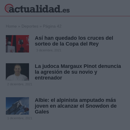
×
Home
»
Deportes
»
Página 42
Así han quedado los cruces del
sorteo de la Copa del Rey
Política
Ciencia y
3 diciembre, 2021
Tecnología
Crónica
La judoca Margaux Pinot denuncia
la agresión de su novio y
Deportes
entrenador
Economía
2 diciembre, 2021
Salud y Bienestar
Internacional
Albie: el alpinista amputado más
Gente
Viajes
joven en alcanzar el Snowdon de
Gales
Musica
1 diciembre, 2021