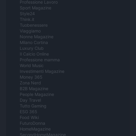
Professione Lavoro
Sport Magazine
Style24
Think.it
Tuobenessere
Viaggiamo
Nonne Magazine
Milano Cortina
Luxury Club
Il Calcio Online
Professione mamma
World Music
Investimenti Magazine
Money 365
Zona Nerd
B2B Magazine
People Magazine
Day Travel
Tutto Gaming
ESG 365
Food Wiki
FuturoDonna
HomeMagazine
SecondHomeMagazine