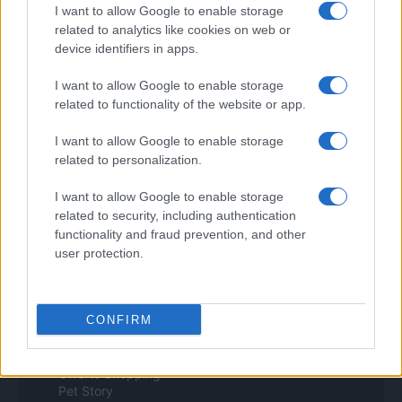
I want to allow Google to enable storage
la retirada del material que atenta contra los derechos de terceros.
related to analytics like cookies on web or
device identifiers in apps.
Copyright © 2024 | Actualidad.es - Publicado en España por
AdHub
I want to allow Google to enable storage
Media
- Numero REA 2729933 - Todos los derechos reservados.
related to functionality of the website or app.
Contacto
-
Politica de cookies
-
Política de privacidad
-
Aviso legal
-
Procesamiento de datos
I want to allow Google to enable storage
Todos los contenidos se han realizado de forma híbrida por una
related to personalization.
tecnología con Inteligencia Artificial y por creadores independientes
I want to allow Google to enable storage
related to security, including authentication
Italia
functionality and fraud prevention, and other
user protection.
Casa Magazine
Cineverse Magazine
Donne Magazine
Food Blog
CONFIRM
Milano Notizie
Motor Magazine
Notizie.it
Offerte Shopping
Pet Story