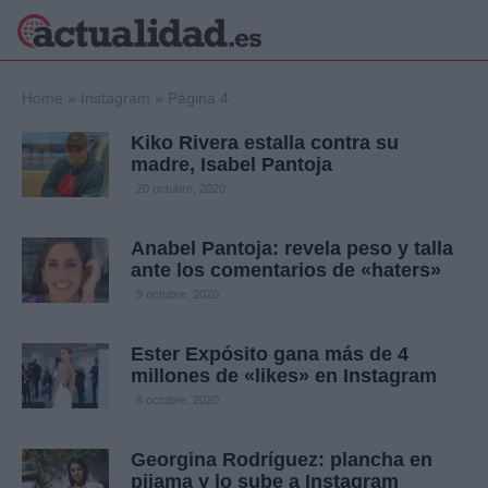
×
Home
»
Instagram
»
Página 4
Kiko Rivera estalla contra su
madre, Isabel Pantoja
Política
Ciencia y
20 octubre, 2020
Tecnología
Crónica
Anabel Pantoja: revela peso y talla
ante los comentarios de «haters»
Deportes
Economía
9 octubre, 2020
Salud y Bienestar
Internacional
Ester Expósito gana más de 4
millones de «likes» en Instagram
Gente
Viajes
8 octubre, 2020
Musica
Georgina Rodríguez: plancha en
pijama y lo sube a Instagram