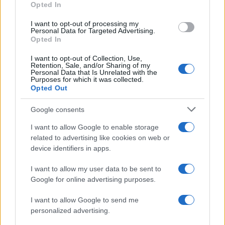
Opted In
«
1
2
3
4
I want to opt-out of processing my
Personal Data for Targeted Advertising.
Opted In
I want to opt-out of Collection, Use,
Retention, Sale, and/or Sharing of my
Personal Data that Is Unrelated with the
Purposes for which it was collected.
Opted Out
Google consents
Quienes somos
I want to allow Google to enable storage
Últimas Noticias
related to advertising like cookies on web or
Señala una noticia
device identifiers in apps.
Síguenos en Facebook
I want to allow my user data to be sent to
Google for online advertising purposes.
Actualidad.es es la gran fuente de información social. Actualidad,
televisión, crónica, deportes, gente, política y todas las noticias sobre
su ciudad.
I want to allow Google to send me
personalized advertising.
Para señalar a la redacción de cualquier error en el uso del material
confidencial, escríbanos a
staff@actualidad.es
: nos ocuparemos de