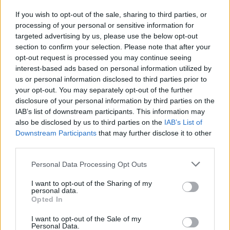
2 abril, 2020
If you wish to opt-out of the sale, sharing to third parties, or
processing of your personal or sensitive information for
Polémica con la política de
targeted advertising by us, please use the below opt-out
privacidad de Instagram
section to confirm your selection. Please note that after your
opt-out request is processed you may continue seeing
2 abril, 2020
interest-based ads based on personal information utilized by
us or personal information disclosed to third parties prior to
Llega la cámara Instagram –
your opt-out. You may separately opt-out of the further
Camara digital Socialmatic,
disclosure of your personal information by third parties on the
polaroid
IAB’s list of downstream participants. This information may
1 abril, 2020
also be disclosed by us to third parties on the
IAB’s List of
Downstream Participants
that may further disclose it to other
third parties.
Instagram, cómo descubrir quién
visita tu perfil: el truco
Please note that this website/app uses one or more Google
Personal Data Processing Opt Outs
services and may gather and store information including but
not limited to your visit or usage behaviour. You may click to
I want to opt-out of the Sharing of my
personal data.
grant or deny consent to Google and its third-party tags to
Opted In
Como subir vídeos a Instagram: la
use your data for below specified purposes in below Google
guía
consent section.
I want to opt-out of the Sale of my
Personal Data.