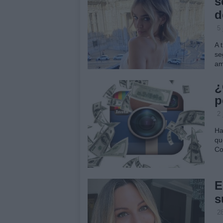
s
d
5 
A 
se
am
¿
p
2 
Ha
qu
Co
E
s
28