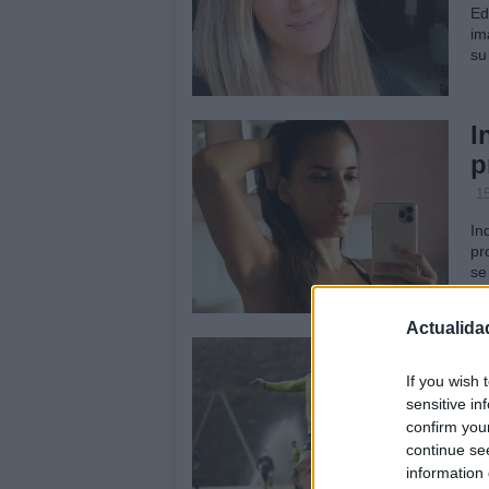
Ed
im
su
I
p
15
In
pr
se
Actualida
J
l
If you wish 
sensitive in
p
confirm you
8 
continue se
information 
El