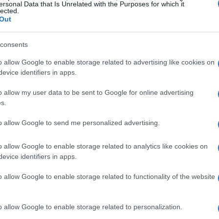
ersonal Data that Is Unrelated with the Purposes for which it
ómo aumentar de seguidores en
lected.
Out
nstagram: 10 tips para lograrlo
gunos tips para aumentar la cantidad de seguidores en
consents
stagram; en cuentas personales o empresariales que buscan
utivar al público.
o allow Google to enable storage related to advertising like cookies on
evice identifiers in apps.
Reh
o allow my user data to be sent to Google for online advertising
s.
Me
na de Arma celebra su cumpleaños
de
odeada de amigos
to allow Google to send me personalized advertising.
0 mayo, 2021
o allow Google to enable storage related to analytics like cookies on
a de Armas festejó entre risas, baile, tarta y rodeada de amigos
evice identifiers in apps.
 cumpleaños, entre los invitados estaba el también actor Edgar
mírez.
o allow Google to enable storage related to functionality of the website
erea Riveiro: la nueva revolución
o allow Google to enable storage related to personalization.
e la educación en Instagram