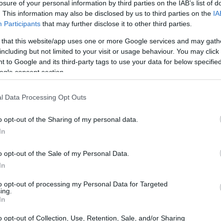
losure of your personal information by third parties on the IAB’s list of
enta oficial de Instagram.
ma
. This information may also be disclosed by us to third parties on the
IA
su
Participants
that may further disclose it to other third parties.
ómo hacer Reels de Instagram:
 that this website/app uses one or more Google services and may gath
aso a paso para ser exitoso en la
including but not limited to your visit or usage behaviour. You may click 
ed
 to Google and its third-party tags to use your data for below specifi
ogle consent section.
stagram es una de las redes sociales que constantemente
tualiza y crea nuevas herramientas para sus usuarios y por eso
l Data Processing Opt Outs
 creado los Reels.
o opt-out of the Sharing of my personal data.
In
aomi Campbell ha sido madre por
rimera vez a sus 50 años
o opt-out of the Sale of my Personal Data.
Gu
8 mayo, 2021
co
In
a 
 Top model internacional; Naomi Campbell, ha anunciado al
to opt-out of processing my Personal Data for Targeted
ndo a través de sus redes sociales que ha sido madre
ing.
imeriza a sus casi 51 años.
In
o opt-out of Collection, Use, Retention, Sale, and/or Sharing