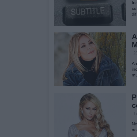
In
su
di
A
M
26
An
in
mu
P
c
17
No
ac