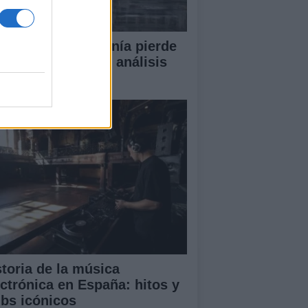
or qué la ciudadanía pierde
en la política? Un análisis
ofundo
storia de la música
ectrónica en España: hitos y
ubs icónicos