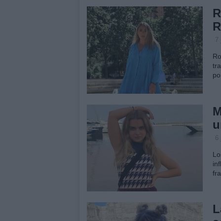
R
R
7 
Ro
tr
po
M
u
6 
Lo
in
fr
L