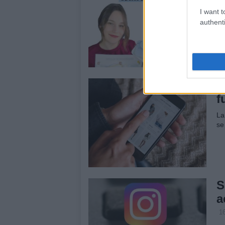
I want t
29
authenti
Ne
ge
ed
I
f
La
se
S
a
1