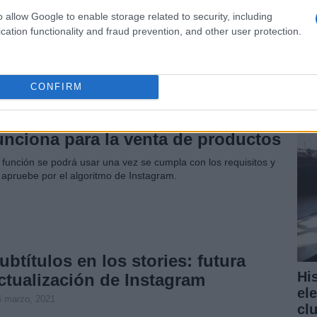
o allow Google to enable storage related to security, including
 abril, 2021
cation functionality and fraud prevention, and other user protection.
rea Riveiro González se dio la oportunidad de empezar a
¿P
nerar un contenido diferente y acabó como Instagramer
fe 
ucativa.
pr
CONFIRM
nstagram Shopping: qué es y cómo
unciona para la venta de productos
 función se podrá usar una vez se cumpla con los requisitos y
 apruebe por el algoritmo de Instagram.
ubtítulos en los stories: futura
Hi
ctualización de Instagram
el
6 marzo, 2021
cl