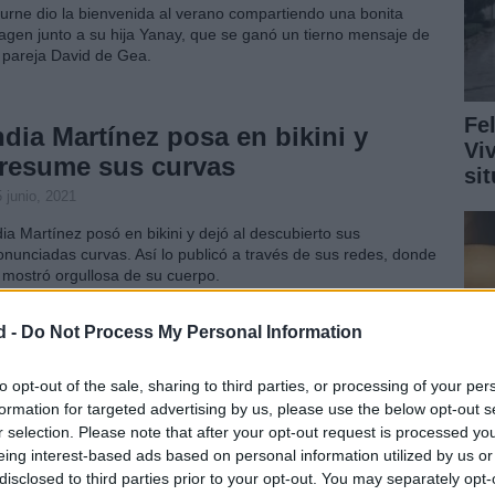
urne dio la bienvenida al verano compartiendo una bonita
agen junto a su hija Yanay, que se ganó un tierno mensaje de
 pareja David de Gea.
Fe
ndia Martínez posa en bikini y
Vi
resume sus curvas
si
 junio, 2021
dia Martínez posó en bikini y dejó al descubierto sus
onunciadas curvas. Así lo publicó a través de sus redes, donde
 mostró orgullosa de su cuerpo.
d -
Do Not Process My Personal Information
esé Rodríguez causa polémica en
as redes sociales por una
to opt-out of the sale, sharing to third parties, or processing of your per
formation for targeted advertising by us, please use the below opt-out s
ublicación
r selection. Please note that after your opt-out request is processed y
junio, 2021
eing interest-based ads based on personal information utilized by us or
disclosed to third parties prior to your opt-out. You may separately opt-
Ru
 jugador cuenta con más de 2 millones de seguidores en su