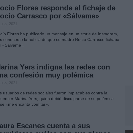
ocío Flores responde al fichaje de
ocío Carrasco por «Sálvame»
julio, 2021
cío Flores ha publicado un mensaje en un storie de Instagram,
as conocerse la noticia de que su madre Rocío Carrasco fichaba
r «Sálvame».
arina Yers indigna las redes con
na confesión muy polémica
julio, 2021
s usuarios de redes sociales fueron implacables contra la
fluencer Marina Yers, quien debió disculparse de su polémica
ase «me encanta vomitar».
aura Escanes cuenta a sus