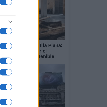
abilitación de la Illa Plana:
norca apuesta por el
porte náutico sostenible