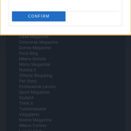
Todos los contenidos se han realizado de forma híbrida por una
tecnología con Inteligencia Artificial y por creadores independientes
CONFIRM
Italia
Casa Magazine
Cineverse Magazine
Donne Magazine
Food Blog
Milano Notizie
Motor Magazine
Notizie.it
Offerte Shopping
Pet Story
Professione Lavoro
Sport Magazine
Style24
Think.it
Tuobenessere
Viaggiamo
Nonne Magazine
Milano Cortina
Luxury Club