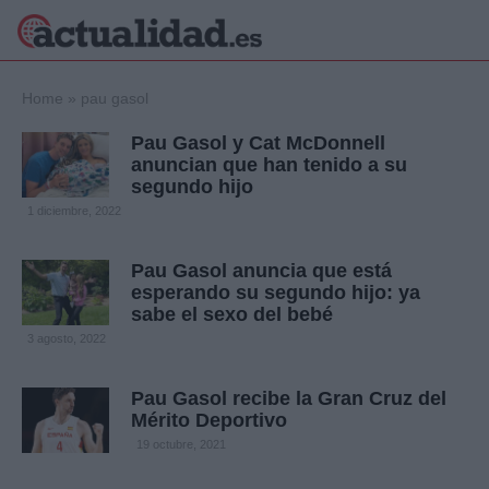
×
Home
»
pau gasol
Pau Gasol y Cat McDonnell
anuncian que han tenido a su
segundo hijo
Política
Ciencia y
1 diciembre, 2022
Tecnología
Crónica
Pau Gasol anuncia que está
Deportes
esperando su segundo hijo: ya
Economía
sabe el sexo del bebé
Salud y Bienestar
3 agosto, 2022
Internacional
Gente
Viajes
Pau Gasol recibe la Gran Cruz del
Mérito Deportivo
Musica
19 octubre, 2021