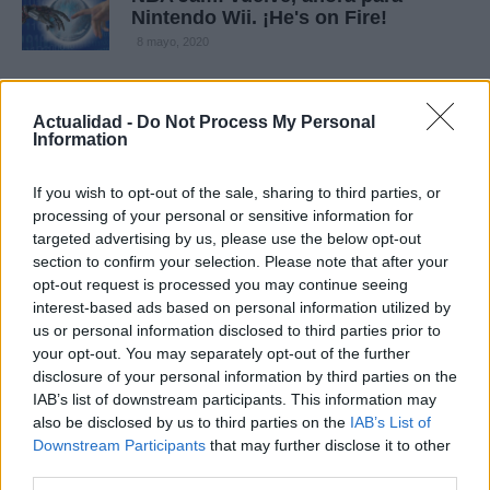
Nintendo Wii. ¡He's on Fire!
8 mayo, 2020
NBA Jam Wii, nuevas imágenes del
Actualidad -
Do Not Process My Personal
baloncesto más divertido
Information
7 mayo, 2020
If you wish to opt-out of the sale, sharing to third parties, or
NBA Jam Wii: primer teaser con el
processing of your personal or sensitive information for
Boom Shaka Laka de protagonista
targeted advertising by us, please use the below opt-out
6 mayo, 2020
section to confirm your selection. Please note that after your
opt-out request is processed you may continue seeing
interest-based ads based on personal information utilized by
NBA Jam: más imágenes, más
us or personal information disclosed to third parties prior to
detalles y más polémica
your opt-out. You may separately opt-out of the further
5 mayo, 2020
disclosure of your personal information by third parties on the
IAB’s list of downstream participants. This information may
NBA Jam Wii: filtrado vídeo ingame
also be disclosed by us to third parties on the
IAB’s List of
y entrevista con sus creadores
Downstream Participants
that may further disclose it to other
third parties.
4 mayo, 2020