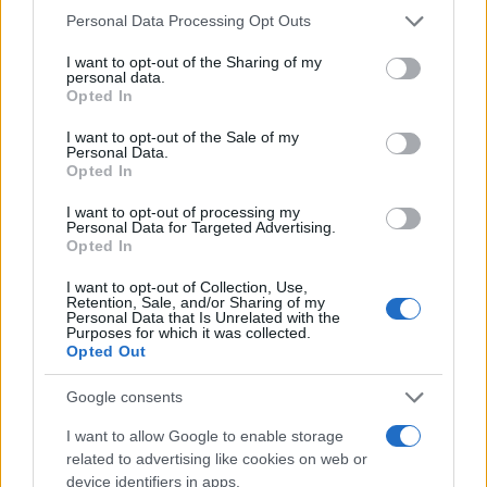
Please note that this website/app uses one or more Google
Personal Data Processing Opt Outs
E3 2010: NBA Jam, nuevo tráiler y
services and may gather and store information including but
vídeo con gameplay con Pau Gasol
not limited to your visit or usage behaviour. You may click to
I want to opt-out of the Sharing of my
personal data.
contra los Celtics
grant or deny consent to Google and its third-party tags to
Opted In
2 mayo, 2020
use your data for below specified purposes in below Google
consent section.
I want to opt-out of the Sale of my
Personal Data.
NBA Jam: nuevas imágenes con
Opted In
Pau Gasol y tráiler con su enorme
cantidad de modos de juego
I want to opt-out of processing my
Personal Data for Targeted Advertising.
29 abril, 2020
Opted In
I want to opt-out of Collection, Use,
Subasta del día: basketballs.info
Retention, Sale, and/or Sharing of my
6 abril, 2020
Personal Data that Is Unrelated with the
Purposes for which it was collected.
Opted Out
Google consents
I want to allow Google to enable storage
related to advertising like cookies on web or
device identifiers in apps.