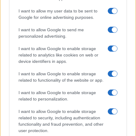
I want to allow my user data to be sent to
Google for online advertising purposes.
Quienes somos
I want to allow Google to send me
Últimas Noticias
personalized advertising.
Señala una noticia
Síguenos en Facebook
I want to allow Google to enable storage
related to analytics like cookies on web or
Actualidad.es es la gran fuente de información social. Actualidad,
device identifiers in apps.
televisión, crónica, deportes, gente, política y todas las noticias sobre
su ciudad.
I want to allow Google to enable storage
related to functionality of the website or app.
Para señalar a la redacción de cualquier error en el uso del material
confidencial, escríbanos a
staff@actualidad.es
: nos ocuparemos de
la retirada del material que atenta contra los derechos de terceros.
I want to allow Google to enable storage
related to personalization.
I want to allow Google to enable storage
Copyright © 2024 | Actualidad.es - Publicado en España por
AdHub
related to security, including authentication
Media
- Numero REA 2729933 - Todos los derechos reservados.
functionality and fraud prevention, and other
Contacto
-
Politica de cookies
-
Política de privacidad
-
Aviso legal
-
user protection.
Procesamiento de datos