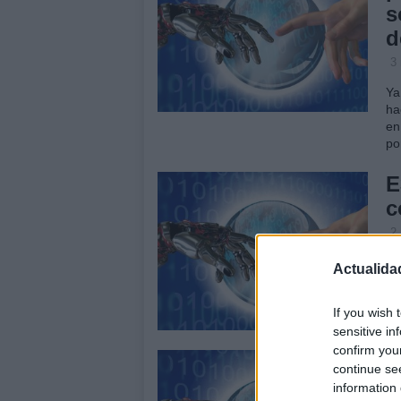
s
d
3
Ya
ha
en
po
E
c
2
La
Actualida
ce
su
If you wish 
fi
sensitive in
confirm you
E
continue se
r
information 