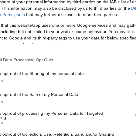
losure of your personal information by third parties on the IAB’s list of
po
 mayo, 2020
. This information may also be disclosed by us to third parties on the
IA
anquilos, porque habrá una segunda oportunidad de comer
Participants
that may further disclose it to other third parties.
rta, por mucho que la tarta sea una mentira. Todos los que
yan jugado a Portal sabrán de lo que estamos hablando. Y es
 that this website/app uses one or more Google services and may gath
e es difícil, al dejar el teclado y…
including but not limited to your visit or usage behaviour. You may click 
 to Google and its third-party tags to use your data for below specifi
ogle consent section.
ortal 2: nuevos vídeos de la demo,
on divertidos puzzles
l Data Processing Opt Outs
 mayo, 2020
o opt-out of the Sharing of my personal data.
spués de ese memorable momento WTF con Gabe Newell que
vo lugar durante la conferencia de Sony, la expectación por
In
rtal 2 se ha incrementado hasta niveles insanos por sus miles
Úl
 fans, y el perfil de youtube de Valve…
o opt-out of the Sale of my Personal Data.
es
re
In
3 2010: Listado de ganadores…
to opt-out of processing my Personal Data for Targeted
con sorpresas!
ing.
In
 mayo, 2020
eno, pues ahora sí que ya podemos dar por muy finalizado el
o opt-out of Collection, Use, Retention, Sale, and/or Sharing