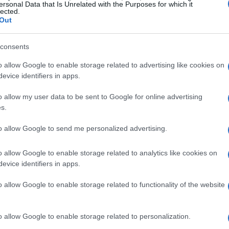
ersonal Data that Is Unrelated with the Purposes for which it
. A pesar de que aún sigan saliendo vídeos y se hable, en plan
lected.
creto, de las reuniones a puerta cerrada de Nintendo (¿es que
Out
nían algo más…
consents
uevos shooter y juegos de acción
e PC: los próximos lanzamientos
o allow Google to enable storage related to advertising like cookies on
evice identifiers in apps.
e 2010 y 2011 en vídeo
Fe
 mayo, 2020
re
o allow my user data to be sent to Google for online advertising
s.
ab
 usuario de youtube con tiempo libre ha ensamblado un jugoso
terial para ilustrar la avalancha de títulos de acción y shooters
to allow Google to send me personalized advertising.
e se avecinan en lo que queda de 2010 y principios de 2011,
n algunas fechas de lanzamiento…
o allow Google to enable storage related to analytics like cookies on
amesCom 2010: Portal 2, vídeo del
evice identifiers in apps.
ooperativo
o allow Google to enable storage related to functionality of the website
 abril, 2020
e Portal es uno de los grandes juegos de la década es algo
o allow Google to enable storage related to personalization.
negable: Sus intrincados puzzles, su carismático villano, su
meplay sin fisuras… El 9 de Febrero del año que viene, Portal 2