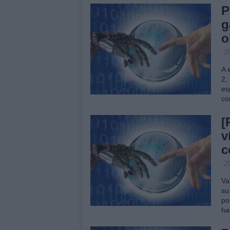
P
g
o
29
A 
2,
es
co
[
v
c
29
Va
su
po
ha