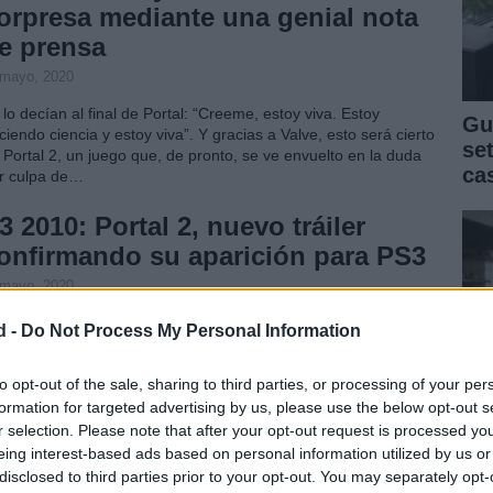
orpresa mediante una genial nota
e prensa
 mayo, 2020
 lo decían al final de Portal: “Creeme, estoy viva. Estoy
Gu
ciendo ciencia y estoy viva”. Y gracias a Valve, esto será cierto
se
 Portal 2, un juego que, de pronto, se ve envuelto en la duda
ca
r culpa de…
3 2010: Portal 2, nuevo tráiler
onfirmando su aparición para PS3
 mayo, 2020
 conferencia de Sony fue sin duda algo floja. Muy larga, muy
d -
Do Not Process My Personal Information
ntrada en el Move y con pocos anuncios de los que no
piéramos nada. Sin embargo, se guardaban lo mejor para el
to opt-out of the sale, sharing to third parties, or processing of your per
nal: la confirmación de Portal 2…
formation for targeted advertising by us, please use the below opt-out s
r selection. Please note that after your opt-out request is processed y
3 2010: Portal 2, nuevos vídeos del
eing interest-based ads based on personal information utilized by us or
egreso de GLaDoS
disclosed to third parties prior to your opt-out. You may separately opt-
Cla