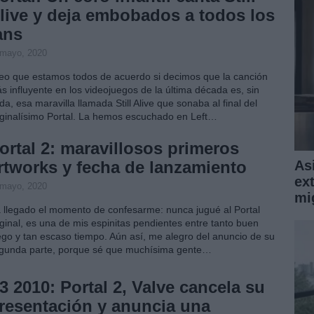
live y deja embobados a todos los
ans
 mayo, 2020
eo que estamos todos de acuerdo si decimos que la canción
s influyente en los videojuegos de la última década es, sin
da, esa maravilla llamada Still Alive que sonaba al final del
iginalísimo Portal. La hemos escuchado en Left…
ortal 2: maravillosos primeros
rtworks y fecha de lanzamiento
Asi
ext
 mayo, 2020
mi
 llegado el momento de confesarme: nunca jugué al Portal
iginal, es una de mis espinitas pendientes entre tanto buen
ego y tan escaso tiempo. Aún así, me alegro del anuncio de su
gunda parte, porque sé que muchísima gente…
3 2010: Portal 2, Valve cancela su
resentación y anuncia una