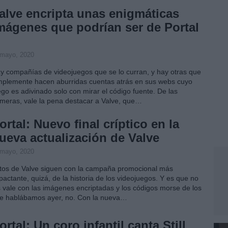
alve encripta unas enigmáticas
mágenes que podrían ser de Portal
 mayo, 2020
y compañías de videojuegos que se lo curran, y hay otras que
mplemente hacen aburridas cuentas atrás en sus webs cuyo
ego es adivinado solo con mirar el código fuente. De las
imeras, vale la pena destacar a Valve, que…
ortal: Nuevo final críptico en la
ueva actualización de Valve
 mayo, 2020
tos de Valve siguen con la campaña promocional más
pactante, quizá, de la historia de los videojuegos. Y es que no
s vale con las imágenes encriptadas y los códigos morse de los
e hablábamos ayer, no. Con la nueva…
ortal: Un coro infantil canta Still