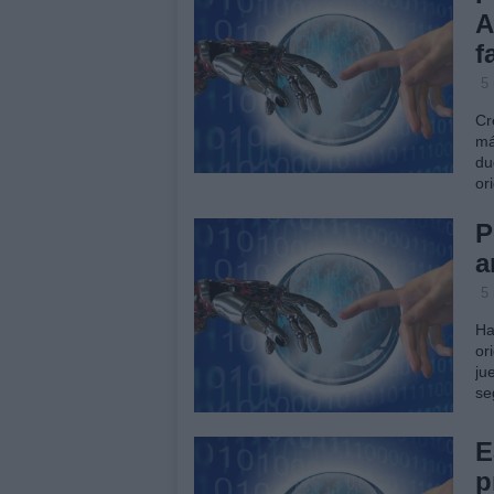
A
f
5
Cr
má
du
or
P
a
5
Ha
or
ju
se
E
p