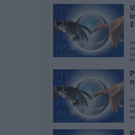
V
i
2
6
Ha
si
ju
pr
P
n
6
Es
im
le
qu
P