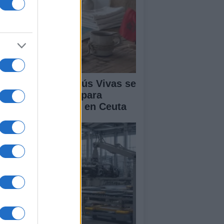
lipe VI y Juan Jesús Vivas se
únen en Marivent para
ordar la situación en Ceuta