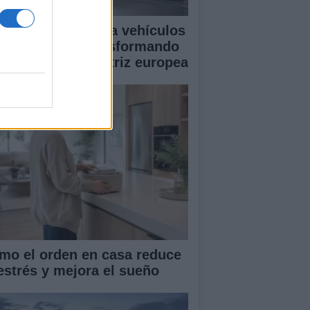
mo la transición a vehículos
éctricos está transformando
 industria automotriz europea
mo el orden en casa reduce
 estrés y mejora el sueño