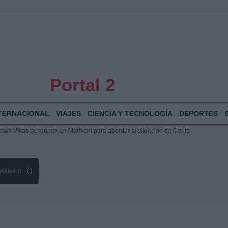
Portal 2
TERNACIONAL
VIAJES
CIENCIA Y TECNOLOGÍA
DEPORTES
puesta del Gobierno ante la crisis migratoria en Ceuta
 Bogotá 2026: fecha, recorrido y actividades especiales
a Juan Jesús Vivas en Palma para analizar la situación en Ceuta
Jesús Vivas se reúnen en Marivent para abordar la situación en Ceuta
b
Media